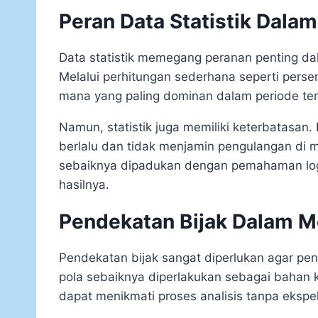
Peran Data Statistik Dala
Data statistik memegang peranan penting da
Melalui perhitungan sederhana seperti pers
mana yang paling dominan dalam periode ter
Namun, statistik juga memiliki keterbatasan
berlalu dan tidak menjamin pengulangan di m
sebaiknya dipadukan dengan pemahaman lo
hasilnya.
Pendekatan Bijak Dalam 
Pendekatan bijak sangat diperlukan agar pen
pola sebaiknya diperlakukan sebagai bahan k
dapat menikmati proses analisis tanpa ekspek