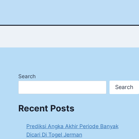
Search
Search
Recent Posts
Prediksi Angka Akhir Periode Banyak
Dicari Di Togel Jerman