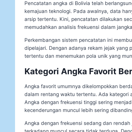
Pencatatan angka di Bolivia telah berlangs
kemajuan teknologi. Pada awalnya, data han
arsip tertentu. Kini, pencatatan dilakukan se
memudahkan analisis frekuensi dalam jangka
Perkembangan sistem pencatatan ini membuat
dipelajari. Dengan adanya rekam jejak yan
tertentu dan menemukan pola unik yang mung
Kategori Angka Favorit Be
Angka favorit umumnya dikelompokkan berda
dalam rentang waktu tertentu. Ada kategori 
Angka dengan frekuensi tinggi sering menjad
kecenderungan muncul lebih sering dibanding
Angka dengan frekuensi sedang dan rendah ju
terkadang muncul secara tidak terduga. De