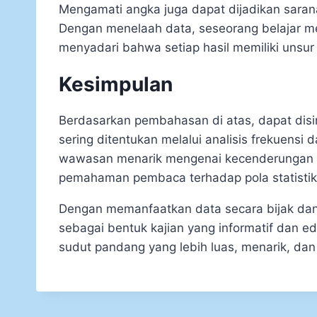
Mengamati angka juga dapat dijadikan sarana
Dengan menelaah data, seseorang belajar 
menyadari bahwa setiap hasil memiliki unsur
Kesimpulan
Berdasarkan pembahasan di atas, dapat dis
sering ditentukan melalui analisis frekuensi
wawasan menarik mengenai kecenderungan 
pemahaman pembaca terhadap pola statistik
Dengan memanfaatkan data secara bijak dan 
sebagai bentuk kajian yang informatif dan e
sudut pandang yang lebih luas, menarik, dan