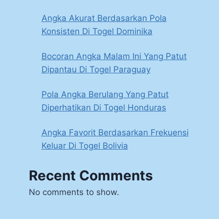
Angka Akurat Berdasarkan Pola
Konsisten Di Togel Dominika
Bocoran Angka Malam Ini Yang Patut
Dipantau Di Togel Paraguay
Pola Angka Berulang Yang Patut
Diperhatikan Di Togel Honduras
Angka Favorit Berdasarkan Frekuensi
Keluar Di Togel Bolivia
Recent Comments
No comments to show.