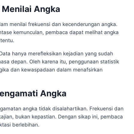
m Menilai Angka
lam menilai frekuensi dan kecenderungan angka.
entase kemunculan, pembaca dapat melihat angka
tentu.
. Data hanya merefleksikan kejadian yang sudah
asa depan. Oleh karena itu, penggunaan statistik
gika dan kewaspadaan dalam menafsirkan
Mengamati Angka
gamatan angka tidak disalahartikan. Frekuensi dan
ajian, bukan kepastian. Dengan sikap ini, pembaca
tasi berlebihan.