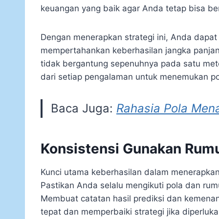
keuangan yang baik agar Anda tetap bisa be
Dengan menerapkan strategi ini, Anda dapat
mempertahankan keberhasilan jangka panjang. 
tidak bergantung sepenuhnya pada satu meto
dari setiap pengalaman untuk menemukan po
Baca Juga:
Rahasia Pola Men
Konsistensi Gunakan Rum
Kunci utama keberhasilan dalam menerapkan r
Pastikan Anda selalu mengikuti pola dan ru
Membuat catatan hasil prediksi dan kemen
tepat dan memperbaiki strategi jika diperluka