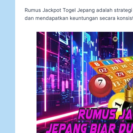
h
a
e
e
k
i
h
a
c
s
l
y
n
a
Rumus Jackpot Togel Jepang adalah strate
t
e
s
e
p
e
r
dan mendapatkan keuntungan secara konsis
s
b
e
g
e
e
A
o
n
r
p
o
g
a
p
k
e
m
r