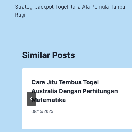
Strategi Jackpot Togel Italia Ala Pemula Tanpa
navigation
Rugi
Similar Posts
Cara Jitu Tembus Togel
Australia Dengan Perhitungan
Matematika
08/15/2025