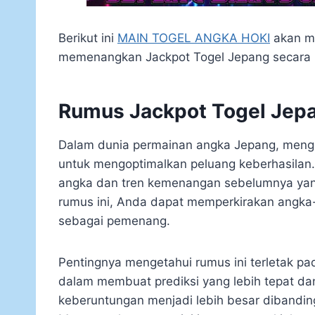
Berikut ini
MAIN TOGEL ANGKA HOKI
akan me
memenangkan Jackpot Togel Jepang secara
Rumus Jackpot Togel Jep
Dalam dunia permainan angka Jepang, meng
untuk mengoptimalkan peluang keberhasilan. 
angka dan tren kemenangan sebelumnya yan
rumus ini, Anda dapat memperkirakan angka
sebagai pemenang.
Pentingnya mengetahui rumus ini terletak
dalam membuat prediksi yang lebih tepat da
keberuntungan menjadi lebih besar dibandi