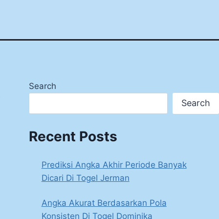
Search
Search
Recent Posts
Prediksi Angka Akhir Periode Banyak
Dicari Di Togel Jerman
Angka Akurat Berdasarkan Pola
Konsisten Di Togel Dominika