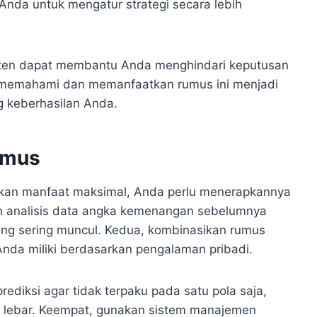
nda untuk mengatur strategi secara lebih
isten dapat membantu Anda menghindari keputusan
, memahami dan memanfaatkan rumus ini menjadi
g keberhasilan Anda.
umus
rikan manfaat maksimal, Anda perlu menerapkannya
an analisis data angka kemenangan sebelumnya
yang sering muncul. Kedua, kombinasikan rumus
nda miliki berdasarkan pengalaman pribadi.
rediksi agar tidak terpaku pada satu pola saja,
 lebar. Keempat, gunakan sistem manajemen