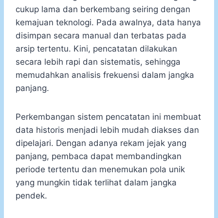
cukup lama dan berkembang seiring dengan
kemajuan teknologi. Pada awalnya, data hanya
disimpan secara manual dan terbatas pada
arsip tertentu. Kini, pencatatan dilakukan
secara lebih rapi dan sistematis, sehingga
memudahkan analisis frekuensi dalam jangka
panjang.
Perkembangan sistem pencatatan ini membuat
data historis menjadi lebih mudah diakses dan
dipelajari. Dengan adanya rekam jejak yang
panjang, pembaca dapat membandingkan
periode tertentu dan menemukan pola unik
yang mungkin tidak terlihat dalam jangka
pendek.