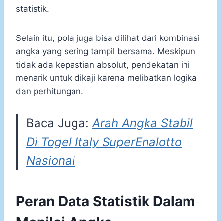
statistik.
Selain itu, pola juga bisa dilihat dari kombinasi
angka yang sering tampil bersama. Meskipun
tidak ada kepastian absolut, pendekatan ini
menarik untuk dikaji karena melibatkan logika
dan perhitungan.
Baca Juga:
Arah Angka Stabil
Di Togel Italy SuperEnalotto
Nasional
Peran Data Statistik Dalam