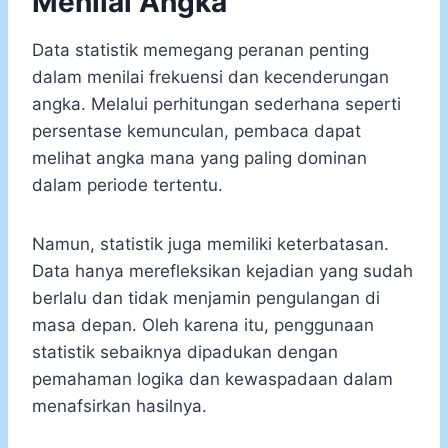
Menilai Angka
Data statistik memegang peranan penting
dalam menilai frekuensi dan kecenderungan
angka. Melalui perhitungan sederhana seperti
persentase kemunculan, pembaca dapat
melihat angka mana yang paling dominan
dalam periode tertentu.
Namun, statistik juga memiliki keterbatasan.
Data hanya merefleksikan kejadian yang sudah
berlalu dan tidak menjamin pengulangan di
masa depan. Oleh karena itu, penggunaan
statistik sebaiknya dipadukan dengan
pemahaman logika dan kewaspadaan dalam
menafsirkan hasilnya.