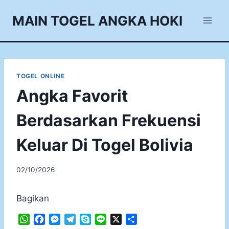
Skip
MAIN TOGEL ANGKA HOKI
to
content
TOGEL ONLINE
Angka Favorit
Berdasarkan Frekuensi
Keluar Di Togel Bolivia
02/10/2026
Bagikan
W
F
M
T
S
L
X
S