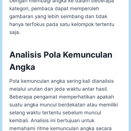
Dengan membagi angka ke dalam beberapa
kategori, pembaca dapat memperoleh
gambaran yang lebih seimbang dan tidak
hanya terfokus pada satu kelompok tertentu
saja.
Analisis Pola Kemunculan
Angka
Pola kemunculan angka sering kali dianalisis
melalui urutan dan jeda waktu antar hasil.
Beberapa pengamat memperhatikan apakah
suatu angka muncul berdekatan atau memiliki
selang waktu tertentu sebelum muncul
kembali. Analisis ini bertujuan untuk
memahami ritme kemunculan angka secara