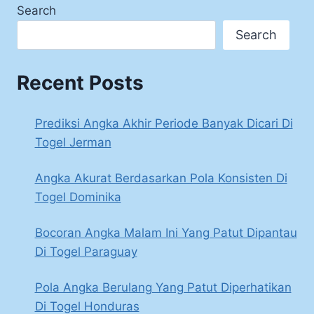
Search
Search
Recent Posts
Prediksi Angka Akhir Periode Banyak Dicari Di
Togel Jerman
Angka Akurat Berdasarkan Pola Konsisten Di
Togel Dominika
Bocoran Angka Malam Ini Yang Patut Dipantau
Di Togel Paraguay
Pola Angka Berulang Yang Patut Diperhatikan
Di Togel Honduras