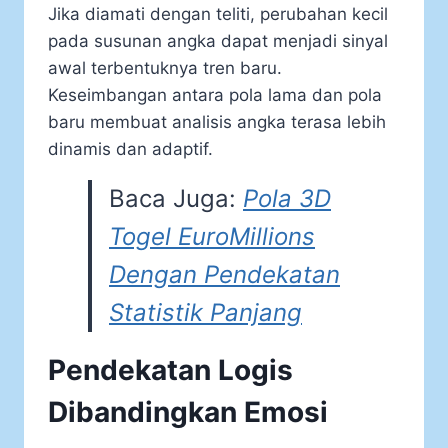
Jika diamati dengan teliti, perubahan kecil
pada susunan angka dapat menjadi sinyal
awal terbentuknya tren baru.
Keseimbangan antara pola lama dan pola
baru membuat analisis angka terasa lebih
dinamis dan adaptif.
Baca Juga:
Pola 3D
Togel EuroMillions
Dengan Pendekatan
Statistik Panjang
Pendekatan Logis
Dibandingkan Emosi