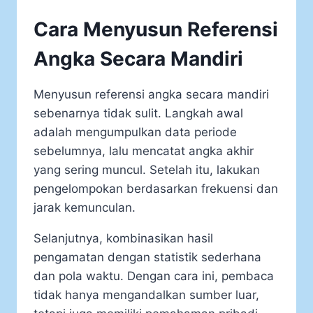
Cara Menyusun Referensi
Angka Secara Mandiri
Menyusun referensi angka secara mandiri
sebenarnya tidak sulit. Langkah awal
adalah mengumpulkan data periode
sebelumnya, lalu mencatat angka akhir
yang sering muncul. Setelah itu, lakukan
pengelompokan berdasarkan frekuensi dan
jarak kemunculan.
Selanjutnya, kombinasikan hasil
pengamatan dengan statistik sederhana
dan pola waktu. Dengan cara ini, pembaca
tidak hanya mengandalkan sumber luar,