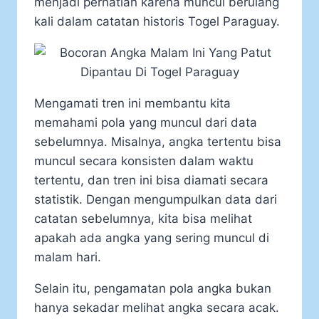
menjadi perhatian karena muncul berulang
kali dalam catatan historis Togel Paraguay.
Mengamati tren ini membantu kita
memahami pola yang muncul dari data
sebelumnya. Misalnya, angka tertentu bisa
muncul secara konsisten dalam waktu
tertentu, dan tren ini bisa diamati secara
statistik. Dengan mengumpulkan data dari
catatan sebelumnya, kita bisa melihat
apakah ada angka yang sering muncul di
malam hari.
Selain itu, pengamatan pola angka bukan
hanya sekadar melihat angka secara acak.