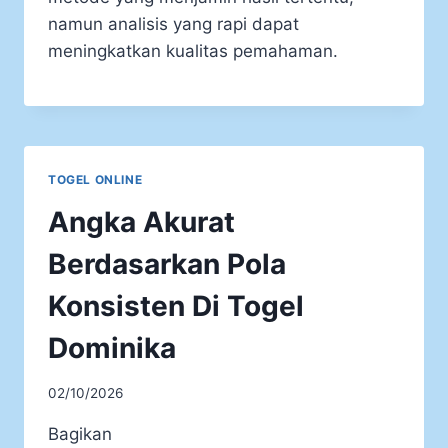
namun analisis yang rapi dapat
meningkatkan kualitas pemahaman.
TOGEL ONLINE
Angka Akurat
Berdasarkan Pola
Konsisten Di Togel
Dominika
02/10/2026
Bagikan