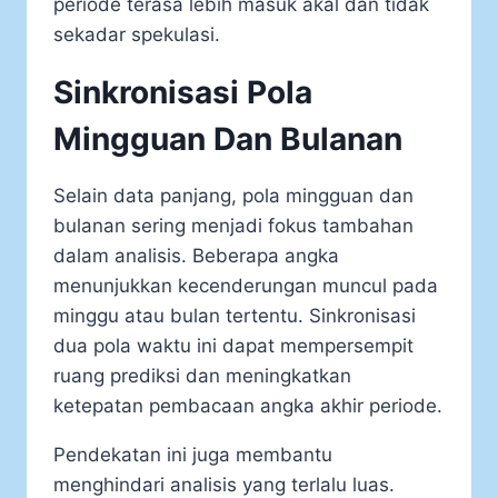
periode terasa lebih masuk akal dan tidak
sekadar spekulasi.
Sinkronisasi Pola
Mingguan Dan Bulanan
Selain data panjang, pola mingguan dan
bulanan sering menjadi fokus tambahan
dalam analisis. Beberapa angka
menunjukkan kecenderungan muncul pada
minggu atau bulan tertentu. Sinkronisasi
dua pola waktu ini dapat mempersempit
ruang prediksi dan meningkatkan
ketepatan pembacaan angka akhir periode.
Pendekatan ini juga membantu
menghindari analisis yang terlalu luas.