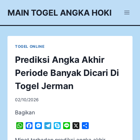
Skip
MAIN TOGEL ANGKA HOKI
to
content
TOGEL ONLINE
Prediksi Angka Akhir
Periode Banyak Dicari Di
Togel Jerman
02/10/2026
Bagikan
WhatsApp
Facebook
Messenger
Telegram
Skype
Line
X
Share