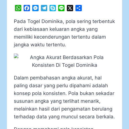
WhatsApp
Facebook
Messenger
Telegram
Skype
Line
X
Share
Pada Togel Dominika, pola sering terbentuk
dari kebiasaan keluaran angka yang
memiliki kecenderungan tertentu dalam
jangka waktu tertentu.
Dalam pembahasan angka akurat, hal
paling dasar yang perlu dipahami adalah
konsep pola konsisten. Pola bukan sekadar
susunan angka yang terlihat menarik,
melainkan hasil dari pengamatan berulang
terhadap data yang muncul secara berkala.