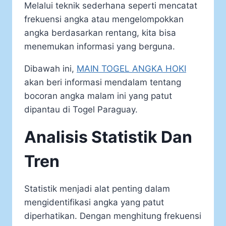
Melalui teknik sederhana seperti mencatat
frekuensi angka atau mengelompokkan
angka berdasarkan rentang, kita bisa
menemukan informasi yang berguna.
Dibawah ini,
MAIN TOGEL ANGKA HOKI
akan beri informasi mendalam tentang
bocoran angka malam ini yang patut
dipantau di Togel Paraguay.
Analisis Statistik Dan
Tren
Statistik menjadi alat penting dalam
mengidentifikasi angka yang patut
diperhatikan. Dengan menghitung frekuensi