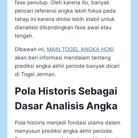
fase penutup. Oleh karena itu, banyak
pencari referensi angka lebih fokus pada
tahap ini karena dinilai lebih stabil untuk
dianalisis dibandingkan fase awal atau
tengah.
Dibawah ini,
MAIN TOGEL ANGKA HOKI
akan beri informasi mendalam tentang
prediksi angka akhir periode banyak dicari
di Togel Jerman.
Pola Historis Sebagai
Dasar Analisis Angka
Pola historis menjadi fondasi utama dalam
menyusun prediksi angka akhir periode.