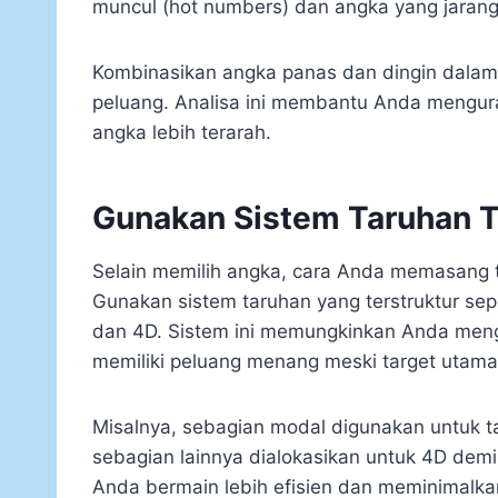
muncul (hot numbers) dan angka yang jarang
Kombinasikan angka panas dan dingin dalam
peluang. Analisa ini membantu Anda mengura
angka lebih terarah.
Gunakan Sistem Taruhan T
Selain memilih angka, cara Anda memasang t
Gunakan sistem taruhan yang terstruktur sepe
dan 4D. Sistem ini memungkinkan Anda menga
memiliki peluang menang meski target utama 
Misalnya, sebagian modal digunakan untuk t
sebagian lainnya dialokasikan untuk 4D demi
Anda bermain lebih efisien dan meminimalkan