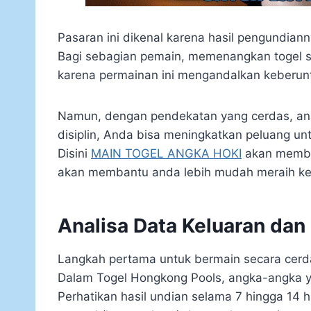
Pasaran ini dikenal karena hasil pengundiann
Bagi sebagian pemain, memenangkan togel se
karena permainan ini mengandalkan keberun
Namun, dengan pendekatan yang cerdas, ana
disiplin, Anda bisa meningkatkan peluang u
Disini
MAIN TOGEL ANGKA HOKI
akan member
akan membantu anda lebih mudah meraih k
Analisa Data Keluaran da
Langkah pertama untuk bermain secara cerd
Dalam Togel Hongkong Pools, angka-angka ya
Perhatikan hasil undian selama 7 hingga 14 