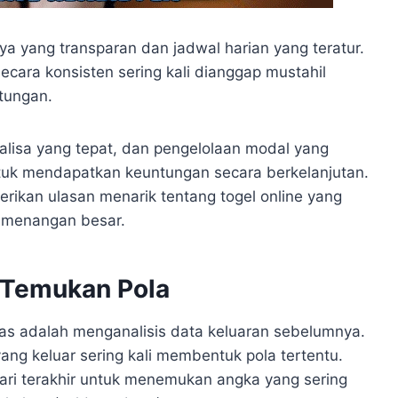
ya yang transparan dan jadwal harian yang teratur.
cara konsisten sering kali dianggap mustahil
tungan.
lisa yang tepat, dan pengelolaan modal yang
ntuk mendapatkan keuntungan secara berkelanjutan.
ikan ulasan menarik tentang togel online yang
emenangan besar.
n Temukan Pola
as adalah menganalisis data keluaran sebelumnya.
ng keluar sering kali membentuk pola tertentu.
hari terakhir untuk menemukan angka yang sering