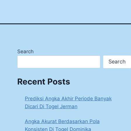
Search
Search
Recent Posts
Prediksi Angka Akhir Periode Banyak
Dicari Di Togel Jerman
Angka Akurat Berdasarkan Pola
Konsisten Di Togel Dominika