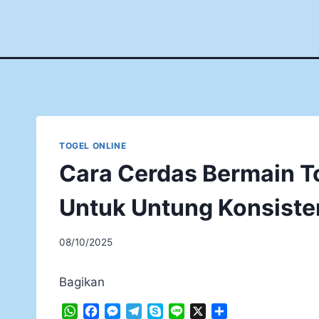
Skip
to
content
TOGEL ONLINE
Cara Cerdas Bermain T
Untuk Untung Konsiste
08/10/2025
Bagikan
W
F
M
T
S
L
X
S