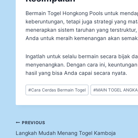
Bermain Togel Hongkong Pools untuk mendap
keberuntungan, tetapi juga strategi yang ma
menerapkan sistem taruhan yang terstruktur,
Anda untuk meraih kemenangan akan semaki
Ingatlah untuk selalu bermain secara bijak 
menyenangkan. Dengan cara ini, keuntungan 
hasil yang bisa Anda capai secara nyata.
Post
#
Cara Cerdas Bermain Togel
#
MAIN TOGEL ANGKA
Tags:
Post
PREVIOUS
Langkah Mudah Menang Togel Kamboja
navigation