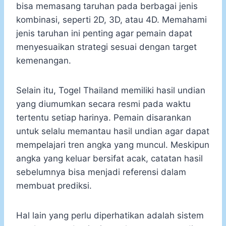
bisa memasang taruhan pada berbagai jenis
kombinasi, seperti 2D, 3D, atau 4D. Memahami
jenis taruhan ini penting agar pemain dapat
menyesuaikan strategi sesuai dengan target
kemenangan.
Selain itu, Togel Thailand memiliki hasil undian
yang diumumkan secara resmi pada waktu
tertentu setiap harinya. Pemain disarankan
untuk selalu memantau hasil undian agar dapat
mempelajari tren angka yang muncul. Meskipun
angka yang keluar bersifat acak, catatan hasil
sebelumnya bisa menjadi referensi dalam
membuat prediksi.
Hal lain yang perlu diperhatikan adalah sistem