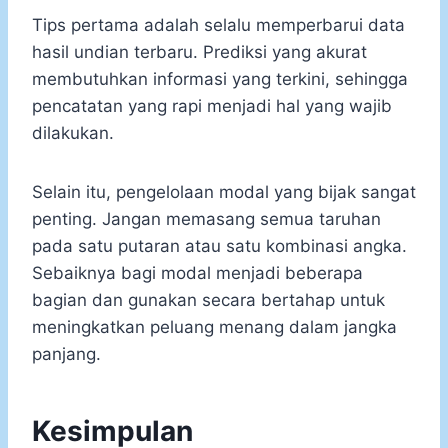
Tips pertama adalah selalu memperbarui data
hasil undian terbaru. Prediksi yang akurat
membutuhkan informasi yang terkini, sehingga
pencatatan yang rapi menjadi hal yang wajib
dilakukan.
Selain itu, pengelolaan modal yang bijak sangat
penting. Jangan memasang semua taruhan
pada satu putaran atau satu kombinasi angka.
Sebaiknya bagi modal menjadi beberapa
bagian dan gunakan secara bertahap untuk
meningkatkan peluang menang dalam jangka
panjang.
Kesimpulan