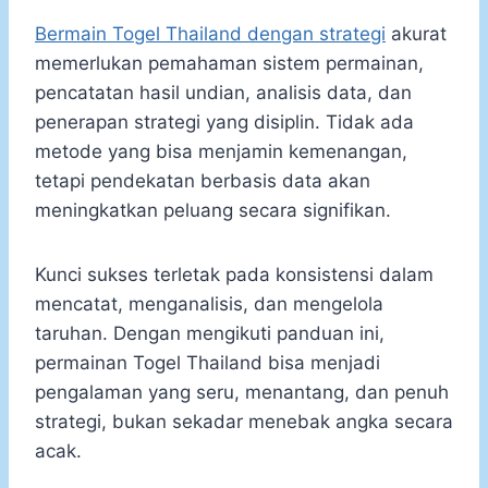
Bermain Togel Thailand dengan strategi
akurat
memerlukan pemahaman sistem permainan,
pencatatan hasil undian, analisis data, dan
penerapan strategi yang disiplin. Tidak ada
metode yang bisa menjamin kemenangan,
tetapi pendekatan berbasis data akan
meningkatkan peluang secara signifikan.
Kunci sukses terletak pada konsistensi dalam
mencatat, menganalisis, dan mengelola
taruhan. Dengan mengikuti panduan ini,
permainan Togel Thailand bisa menjadi
pengalaman yang seru, menantang, dan penuh
strategi, bukan sekadar menebak angka secara
acak.