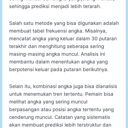
sehingga prediksi menjadi lebih terarah.
Salah satu metode yang bisa digunakan adalah
membuat tabel frekuensi angka. Misalnya,
mencatat angka yang keluar dalam 30 putaran
terakhir dan menghitung seberapa sering
masing-masing angka muncul. Analisis ini
membantu dalam menentukan angka yang
berpotensi keluar pada putaran berikutnya.
Selain itu, kombinasi angka juga bisa dianalisis
untuk menemukan tren tertentu. Pemain bisa
melihat angka yang sering muncul
berpasangan atau posisi angka tertentu yang
cenderung muncul. Catatan yang sistematis
akan membuat prediksi lebih terstruktur dan