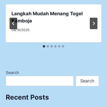
Langkah Mudah Menang Togel
Kamboja
08/10/2025
Search
Search
Recent Posts