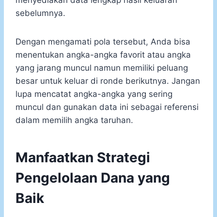
menyediakan data lengkap hasil keluaran
sebelumnya.
Dengan mengamati pola tersebut, Anda bisa
menentukan angka-angka favorit atau angka
yang jarang muncul namun memiliki peluang
besar untuk keluar di ronde berikutnya. Jangan
lupa mencatat angka-angka yang sering
muncul dan gunakan data ini sebagai referensi
dalam memilih angka taruhan.
Manfaatkan Strategi
Pengelolaan Dana yang
Baik