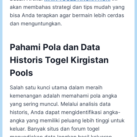
akan membahas strategi dan tips mudah yang
bisa Anda terapkan agar bermain lebih cerdas
dan menguntungkan.
Pahami Pola dan Data
Historis Togel Kirgistan
Pools
Salah satu kunci utama dalam meraih
kemenangan adalah memahami pola angka
yang sering muncul. Melalui analisis data
historis, Anda dapat mengidentifikasi angka-
angka yang memiliki peluang lebih tinggi untuk
keluar. Banyak situs dan forum togel