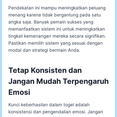
Pendekatan ini mampu meningkatkan peluang
menang karena tidak bergantung pada satu
angka saja. Banyak pemain sukses yang
memanfaatkan sistem ini untuk meningkatkan
tingkat kemenangan mereka secara signifikan.
Pastikan memilih sistem yang sesuai dengan
modal dan strategi bermain Anda.
Tetap Konsisten dan
Jangan Mudah Terpengaruh
Emosi
Kunci keberhasilan dalam togel adalah
konsistensi dan pengendalian emosi. Jangan