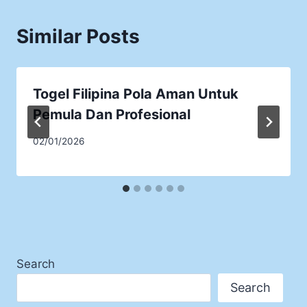
Similar Posts
Togel Filipina Pola Aman Untuk
Pemula Dan Profesional
02/01/2026
Search
Search