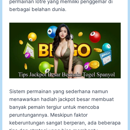
permainan lotre yang memiliki penggemar di
s
b
e
g
e
e
berbagai belahan dunia.
A
o
n
r
p
o
g
a
p
k
e
m
r
Sistem permainan yang sederhana namun
menawarkan hadiah jackpot besar membuat
banyak pemain tergiur untuk mencoba
peruntungannya. Meskipun faktor
keberuntungan sangat berperan, ada beberapa