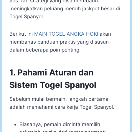
tips dan strategi yang bisa membantu
meningkatkan peluang meraih jackpot besar di
Togel Spanyol.
Berikut ini
MAIN TOGEL ANGKA HOKI
akan
membahas panduan praktis yang disusun
dalam beberapa poin penting.
1. Pahami Aturan dan
Sistem Togel Spanyol
Sebelum mulai bermain, langkah pertama
adalah memahami cara kerja Togel Spanyol.
Biasanya, pemain diminta memilih