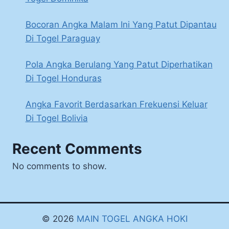
Bocoran Angka Malam Ini Yang Patut Dipantau
Di Togel Paraguay
Pola Angka Berulang Yang Patut Diperhatikan
Di Togel Honduras
Angka Favorit Berdasarkan Frekuensi Keluar
Di Togel Bolivia
Recent Comments
No comments to show.
© 2026
MAIN TOGEL ANGKA HOKI