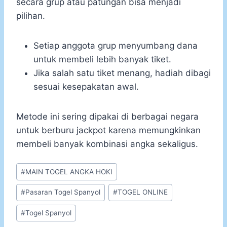
secara grup atau patungan bisa menjadi
pilihan.
Setiap anggota grup menyumbang dana
untuk membeli lebih banyak tiket.
Jika salah satu tiket menang, hadiah dibagi
sesuai kesepakatan awal.
Metode ini sering dipakai di berbagai negara
untuk berburu jackpot karena memungkinkan
membeli banyak kombinasi angka sekaligus.
Post
#
MAIN TOGEL ANGKA HOKI
Tags:
#
Pasaran Togel Spanyol
#
TOGEL ONLINE
#
Togel Spanyol