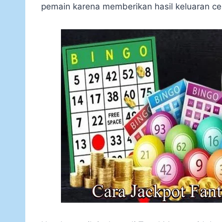
t
e
s
e
p
e
r
pemain karena memberikan hasil keluaran ce
s
b
e
g
e
e
A
o
n
r
p
o
g
a
p
k
e
m
r