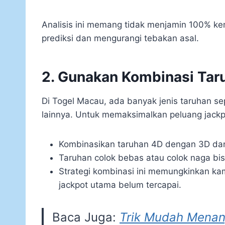
Analisis ini memang tidak menjamin 100% ke
prediksi dan mengurangi tebakan asal.
2.
Gunakan Kombinasi Tar
Di Togel Macau, ada banyak jenis taruhan sep
lainnya. Untuk memaksimalkan peluang jackp
Kombinasikan taruhan 4D dengan 3D da
Taruhan colok bebas atau colok naga bis
Strategi kombinasi ini memungkinkan k
jackpot utama belum tercapai.
Baca Juga:
Trik Mudah Menang