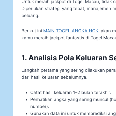
Untuk meraih jackpot di Togel Macau, tida
Diperlukan strategi yang tepat, manajemen mo
peluang.
Berikut ini
MAIN TOGEL ANGKA HOKI
akan m
kamu meraih jackpot fantastis di Togel Maca
1.
Analisis Pola Keluaran 
Langkah pertama yang sering dilakukan pem
dari hasil keluaran sebelumnya.
Catat hasil keluaran 1–2 bulan terakhir.
Perhatikan angka yang sering muncul (ho
number).
Gunakan data ini untuk memprediksi angk