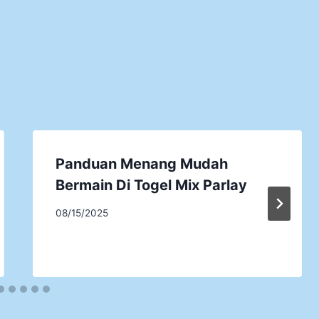
Panduan Menang Mudah
Bermain Di Togel Mix Parlay
08/15/2025