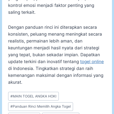
kontrol emosi menjadi faktor penting yang
saling terkait.
Dengan panduan rinci ini diterapkan secara
konsisten, peluang menang meningkat secara
realistis, permainan lebih aman, dan
keuntungan menjadi hasil nyata dari strategi
yang tepat, bukan sekadar impian. Dapatkan
update terkini dan inovatif tentang
togel online
di Indonesia. Tingkatkan strategi dan raih
kemenangan maksimal dengan informasi yang
akurat.
Post
#
MAIN TOGEL ANGKA HOKI
Tags:
#
Panduan Rinci Memilih Angka Togel