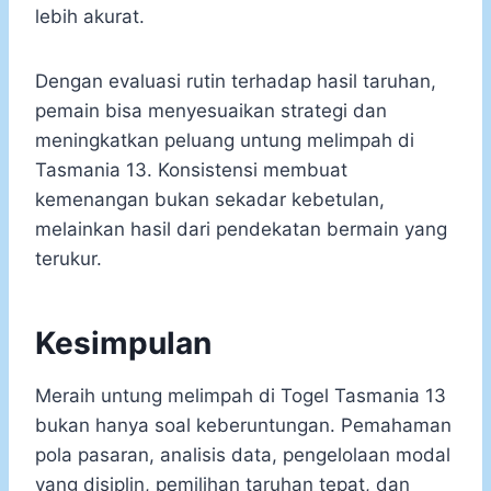
lebih akurat.
Dengan evaluasi rutin terhadap hasil taruhan,
pemain bisa menyesuaikan strategi dan
meningkatkan peluang untung melimpah di
Tasmania 13. Konsistensi membuat
kemenangan bukan sekadar kebetulan,
melainkan hasil dari pendekatan bermain yang
terukur.
Kesimpulan
Meraih untung melimpah di Togel Tasmania 13
bukan hanya soal keberuntungan. Pemahaman
pola pasaran, analisis data, pengelolaan modal
yang disiplin, pemilihan taruhan tepat, dan