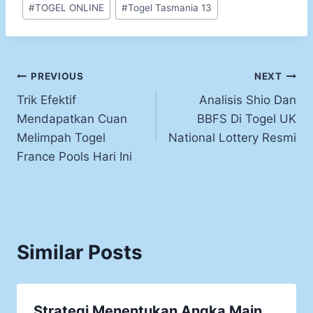
#
TOGEL ONLINE
#
Togel Tasmania 13
Post
PREVIOUS
NEXT
Trik Efektif
Analisis Shio Dan
navigation
Mendapatkan Cuan
BBFS Di Togel UK
Melimpah Togel
National Lottery Resmi
France Pools Hari Ini
Similar Posts
Strategi Menentukan Angka Main