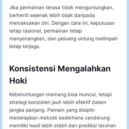
Jika permainan terasa tidak menguntungkan,
berhenti sejenak lebih bijak daripada
memaksakan diri. Dengan cara ini, keputusan
tetap rasional, permainan tetap
menyenangkan, dan peluang untung melimpah
tetap terjaga.
Konsistensi Mengalahkan
Hoki
Keberuntungan memang bisa muncul, tetapi
strategi konsisten jauh lebih efektif dalam
jangka panjang. Pemain yang disiplin
menerapkan metode sederhana cenderung
memiliki hasil lebih stabil dan prediksi taruhan