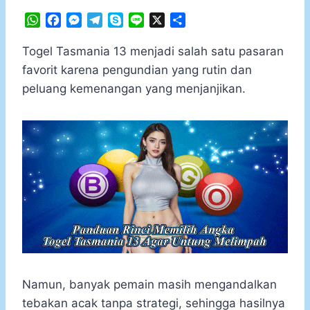
W
F
M
T
S
L
X
S
h
a
e
e
k
i
h
a
c
s
l
y
n
a
Togel Tasmania 13 menjadi salah satu pasaran
t
e
s
e
p
e
r
favorit karena pengundian yang rutin dan
s
b
e
g
e
e
peluang kemenangan yang menjanjikan.
A
o
n
r
p
o
g
a
p
k
e
m
r
Namun, banyak pemain masih mengandalkan
tebakan acak tanpa strategi, sehingga hasilnya