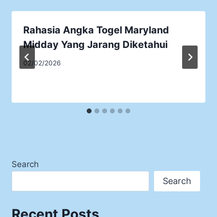
Rahasia Angka Togel Maryland
Midday Yang Jarang Diketahui
02/02/2026
Search
Search
Recent Posts