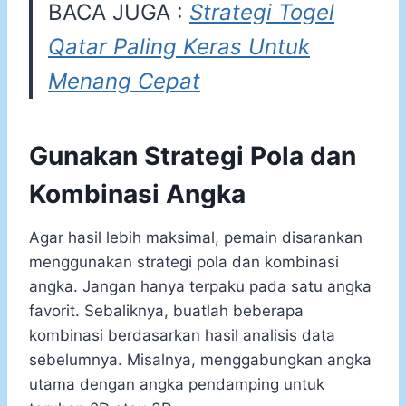
BACA JUGA :
Strategi Togel
Qatar Paling Keras Untuk
Menang Cepat
Gunakan Strategi Pola dan
Kombinasi Angka
Agar hasil lebih maksimal, pemain disarankan
menggunakan strategi pola dan kombinasi
angka. Jangan hanya terpaku pada satu angka
favorit. Sebaliknya, buatlah beberapa
kombinasi berdasarkan hasil analisis data
sebelumnya. Misalnya, menggabungkan angka
utama dengan angka pendamping untuk