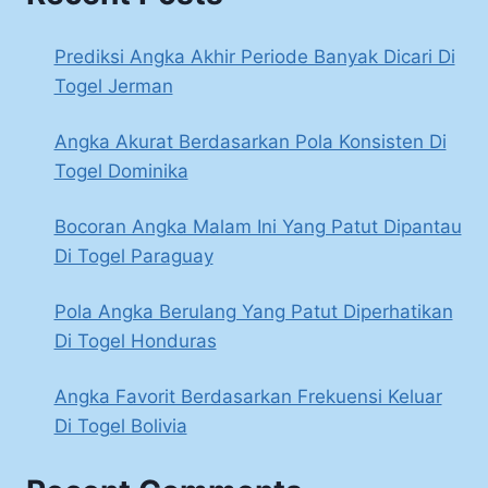
Prediksi Angka Akhir Periode Banyak Dicari Di
Togel Jerman
Angka Akurat Berdasarkan Pola Konsisten Di
Togel Dominika
Bocoran Angka Malam Ini Yang Patut Dipantau
Di Togel Paraguay
Pola Angka Berulang Yang Patut Diperhatikan
Di Togel Honduras
Angka Favorit Berdasarkan Frekuensi Keluar
Di Togel Bolivia