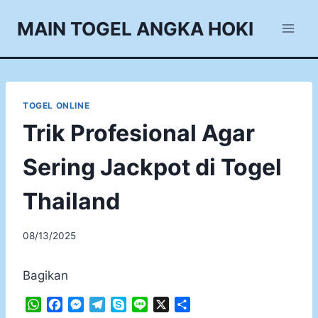
Skip
MAIN TOGEL ANGKA HOKI
to
content
TOGEL ONLINE
Trik Profesional Agar
Sering Jackpot di Togel
Thailand
08/13/2025
Bagikan
W
F
M
T
S
L
X
S