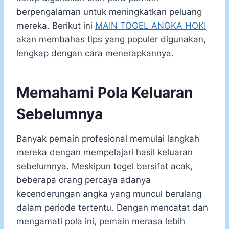
berpengalaman untuk meningkatkan peluang
mereka. Berikut ini
MAIN TOGEL ANGKA HOKI
akan membahas tips yang populer digunakan,
lengkap dengan cara menerapkannya.
Memahami Pola Keluaran
Sebelumnya
Banyak pemain profesional memulai langkah
mereka dengan mempelajari hasil keluaran
sebelumnya. Meskipun togel bersifat acak,
beberapa orang percaya adanya
kecenderungan angka yang muncul berulang
dalam periode tertentu. Dengan mencatat dan
mengamati pola ini, pemain merasa lebih