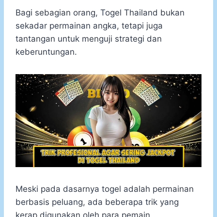
h
a
e
e
k
i
h
a
c
s
l
y
n
a
Bagi sebagian orang, Togel Thailand bukan
t
e
s
e
p
e
r
sekadar permainan angka, tetapi juga
s
b
e
g
e
e
tantangan untuk menguji strategi dan
A
o
n
r
keberuntungan.
p
o
g
a
p
k
e
m
r
Meski pada dasarnya togel adalah permainan
berbasis peluang, ada beberapa trik yang
kerap digunakan oleh para pemain