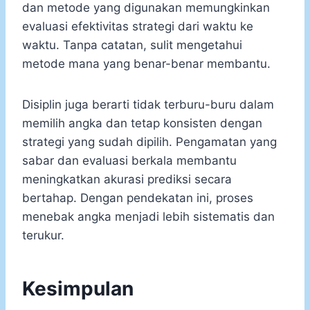
dan metode yang digunakan memungkinkan
evaluasi efektivitas strategi dari waktu ke
waktu. Tanpa catatan, sulit mengetahui
metode mana yang benar-benar membantu.
Disiplin juga berarti tidak terburu-buru dalam
memilih angka dan tetap konsisten dengan
strategi yang sudah dipilih. Pengamatan yang
sabar dan evaluasi berkala membantu
meningkatkan akurasi prediksi secara
bertahap. Dengan pendekatan ini, proses
menebak angka menjadi lebih sistematis dan
terukur.
Kesimpulan