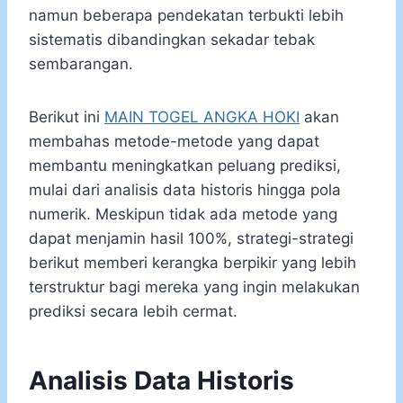
namun beberapa pendekatan terbukti lebih
sistematis dibandingkan sekadar tebak
sembarangan.
Berikut ini
MAIN TOGEL ANGKA HOKI
akan
membahas metode-metode yang dapat
membantu meningkatkan peluang prediksi,
mulai dari analisis data historis hingga pola
numerik. Meskipun tidak ada metode yang
dapat menjamin hasil 100%, strategi-strategi
berikut memberi kerangka berpikir yang lebih
terstruktur bagi mereka yang ingin melakukan
prediksi secara lebih cermat.
Analisis Data Historis