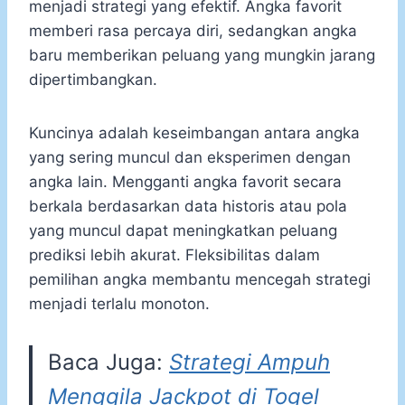
menjadi strategi yang efektif. Angka favorit
memberi rasa percaya diri, sedangkan angka
baru memberikan peluang yang mungkin jarang
dipertimbangkan.
Kuncinya adalah keseimbangan antara angka
yang sering muncul dan eksperimen dengan
angka lain. Mengganti angka favorit secara
berkala berdasarkan data historis atau pola
yang muncul dapat meningkatkan peluang
prediksi lebih akurat. Fleksibilitas dalam
pemilihan angka membantu mencegah strategi
menjadi terlalu monoton.
Baca Juga:
Strategi Ampuh
Menggila Jackpot di Togel