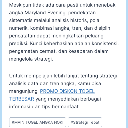
Meskipun tidak ada cara pasti untuk menebak
angka Maryland Evening, pendekatan
sistematis melalui analisis historis, pola
numerik, kombinasi angka, tren, dan disiplin
pencatatan dapat meningkatkan peluang
prediksi. Kunci keberhasilan adalah konsistensi,
pengamatan cermat, dan kesabaran dalam
mengelola strategi.
Untuk mempelajari lebih lanjut tentang strategi
analisis data dan tren angka, kamu bisa
mengunjungi
PROMO DISKON TOGEL
TERBESAR
yang menyediakan berbagai
informasi dan tips bermanfaat.
Post
#
MAIN TOGEL ANGKA HOKI
#
Strategi Tepat
Tags: