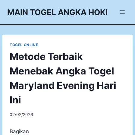
Skip
MAIN TOGEL ANGKA HOKI
to
content
TOGEL ONLINE
Metode Terbaik
Menebak Angka Togel
Maryland Evening Hari
Ini
02/02/2026
Bagikan