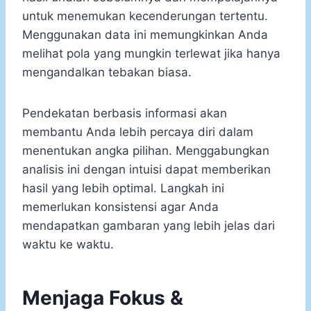
untuk menemukan kecenderungan tertentu.
Menggunakan data ini memungkinkan Anda
melihat pola yang mungkin terlewat jika hanya
mengandalkan tebakan biasa.
Pendekatan berbasis informasi akan
membantu Anda lebih percaya diri dalam
menentukan angka pilihan. Menggabungkan
analisis ini dengan intuisi dapat memberikan
hasil yang lebih optimal. Langkah ini
memerlukan konsistensi agar Anda
mendapatkan gambaran yang lebih jelas dari
waktu ke waktu.
Menjaga Fokus &