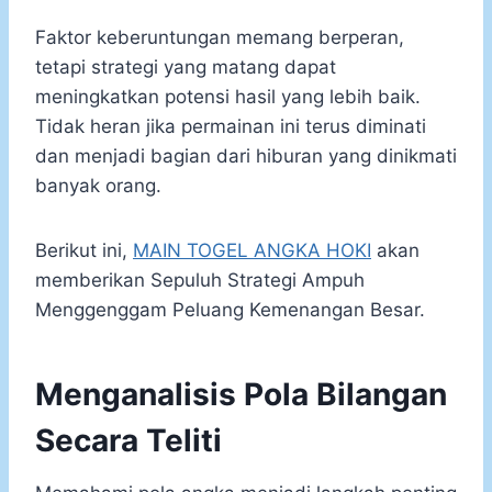
Faktor keberuntungan memang berperan,
tetapi strategi yang matang dapat
meningkatkan potensi hasil yang lebih baik.
Tidak heran jika permainan ini terus diminati
dan menjadi bagian dari hiburan yang dinikmati
banyak orang.
Berikut ini,
MAIN TOGEL ANGKA HOKI
akan
memberikan Sepuluh Strategi Ampuh
Menggenggam Peluang Kemenangan Besar.
Menganalisis Pola Bilangan
Secara Teliti