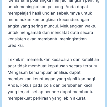
Memahami pola angka menjadi langkah penting
untuk meningkatkan peluang. Anda dapat
mempelajari hasil undian sebelumnya untuk
menemukan kemungkinan kecenderungan
angka yang sering muncul. Meluangkan waktu
untuk mengamati dan mencatat data secara
konsisten akan membantu meningkatkan
prediksi.
Teknik ini memerlukan kesabaran dan ketelitian
agar tidak membuat keputusan secara terburu.
Mengasah kemampuan analisis dapat
memberikan keuntungan yang signifikan bagi
Anda. Fokus pada pola dan perubahan kecil
yang terjadi setiap periode dapat membantu
memperkuat perkiraan yang lebih akurat.