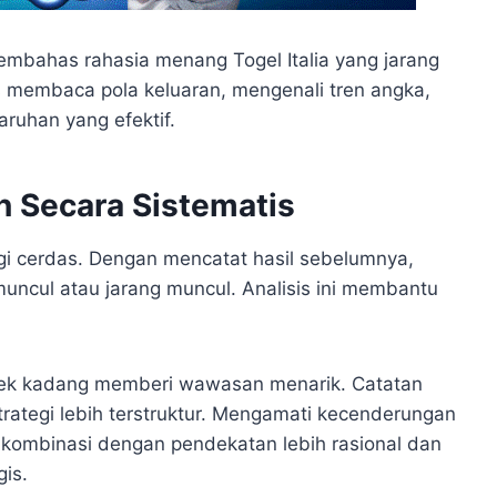
mbahas rahasia menang Togel Italia yang jarang
s membaca pola keluaran, mengenali tren angka,
ruhan yang efektif.
n Secara Sistematis
gi cerdas. Dengan mencatat hasil sebelumnya,
uncul atau jarang muncul. Analisis ini membantu
ndek kadang memberi wawasan menarik. Catatan
ategi lebih terstruktur. Mengamati kecenderungan
ombinasi dengan pendekatan lebih rasional dan
gis.