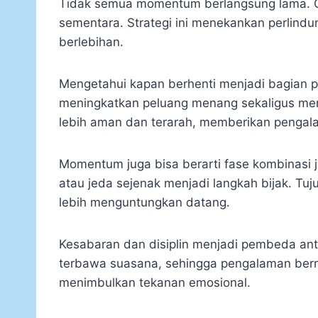
Tidak semua momentum berlangsung lama. Ol
sementara. Strategi ini menekankan perlind
berlebihan.
Mengetahui kapan berhenti menjadi bagian pe
meningkatkan peluang menang sekaligus menj
lebih aman dan terarah, memberikan pengal
Momentum juga bisa berarti fase kombinasi 
atau jeda sejenak menjadi langkah bijak. Tu
lebih menguntungkan datang.
Kesabaran dan disiplin menjadi pembeda an
terbawa suasana, sehingga pengalaman berma
menimbulkan tekanan emosional.