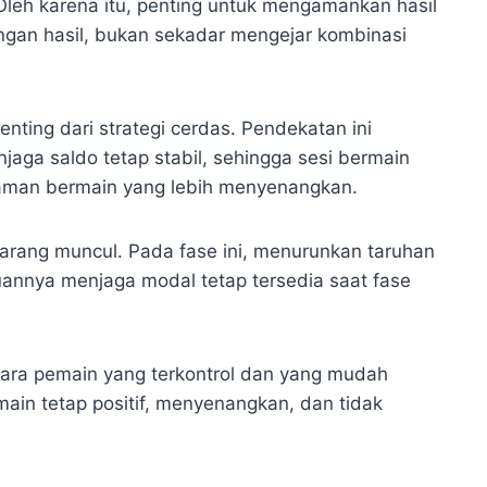
eh karena itu, penting untuk mengamankan hasil
ungan hasil, bukan sekadar mengejar kombinasi
nting dari strategi cerdas. Pendekatan ini
aga saldo tetap stabil, sehingga sesi bermain
aman bermain yang lebih menyenangkan.
jarang muncul. Pada fase ini, menurunkan taruhan
juannya menjaga modal tetap tersedia saat fase
tara pemain yang terkontrol dan yang mudah
in tetap positif, menyenangkan, dan tidak