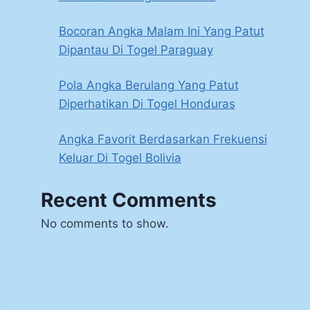
Bocoran Angka Malam Ini Yang Patut
Dipantau Di Togel Paraguay
Pola Angka Berulang Yang Patut
Diperhatikan Di Togel Honduras
Angka Favorit Berdasarkan Frekuensi
Keluar Di Togel Bolivia
Recent Comments
No comments to show.