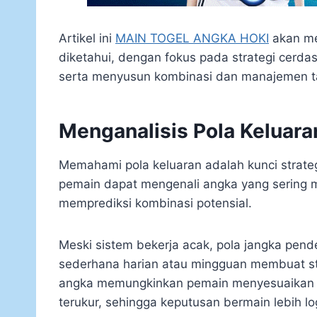
Artikel ini
MAIN TOGEL ANGKA HOKI
akan me
diketahui, dengan fokus pada strategi cerda
serta menyusun kombinasi dan manajemen ta
Menganalisis Pola Keluara
Memahami pola keluaran adalah kunci strate
pemain dapat mengenali angka yang sering m
memprediksi kombinasi potensial.
Meski sistem bekerja acak, pola jangka pe
sederhana harian atau mingguan membuat str
angka memungkinkan pemain menyesuaikan k
terukur, sehingga keputusan bermain lebih lo