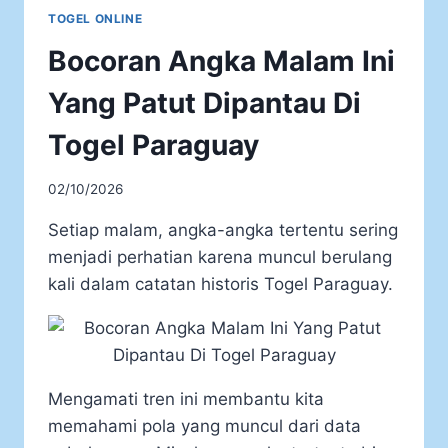
TOGEL ONLINE
Bocoran Angka Malam Ini
Yang Patut Dipantau Di
Togel Paraguay
02/10/2026
Setiap malam, angka-angka tertentu sering
menjadi perhatian karena muncul berulang
kali dalam catatan historis Togel Paraguay.
Mengamati tren ini membantu kita
memahami pola yang muncul dari data