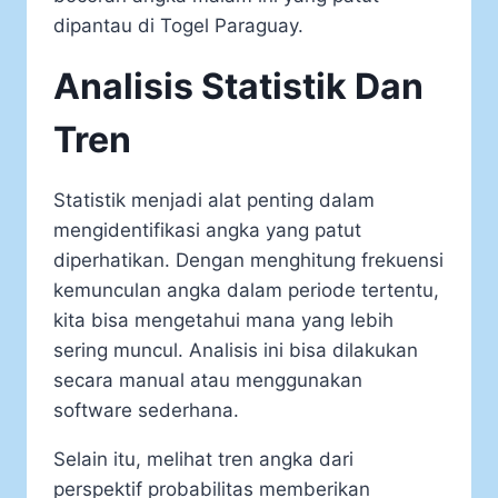
dipantau di Togel Paraguay.
Analisis Statistik Dan
Tren
Statistik menjadi alat penting dalam
mengidentifikasi angka yang patut
diperhatikan. Dengan menghitung frekuensi
kemunculan angka dalam periode tertentu,
kita bisa mengetahui mana yang lebih
sering muncul. Analisis ini bisa dilakukan
secara manual atau menggunakan
software sederhana.
Selain itu, melihat tren angka dari
perspektif probabilitas memberikan