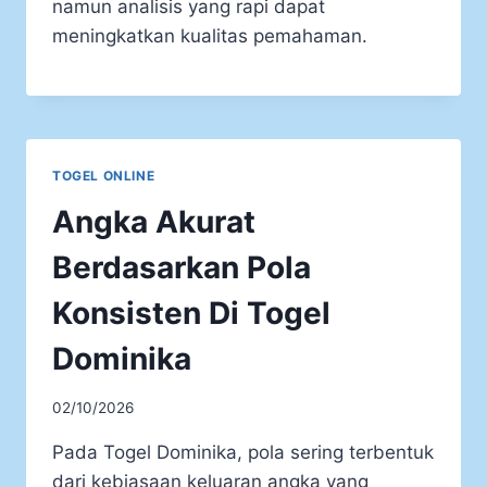
namun analisis yang rapi dapat
meningkatkan kualitas pemahaman.
TOGEL ONLINE
Angka Akurat
Berdasarkan Pola
Konsisten Di Togel
Dominika
02/10/2026
Pada Togel Dominika, pola sering terbentuk
dari kebiasaan keluaran angka yang