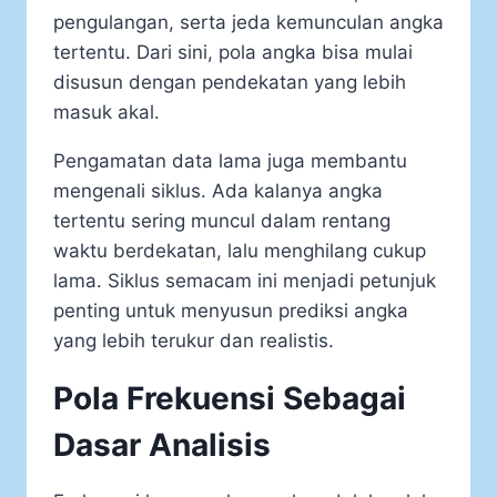
pengulangan, serta jeda kemunculan angka
tertentu. Dari sini, pola angka bisa mulai
disusun dengan pendekatan yang lebih
masuk akal.
Pengamatan data lama juga membantu
mengenali siklus. Ada kalanya angka
tertentu sering muncul dalam rentang
waktu berdekatan, lalu menghilang cukup
lama. Siklus semacam ini menjadi petunjuk
penting untuk menyusun prediksi angka
yang lebih terukur dan realistis.
Pola Frekuensi Sebagai
Dasar Analisis