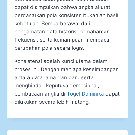
dapat disimpulkan bahwa angka akurat
berdasarkan pola konsisten bukanlah hasil
kebetulan. Semua berawal dari
pengamatan data historis, pemahaman
frekuensi, serta kemampuan membaca
perubahan pola secara logis.
Konsistensi adalah kunci utama dalam
proses ini. Dengan menjaga keseimbangan
antara data lama dan baru serta
menghindari keputusan emosional,
pembacaan angka di
Togel Dominika
dapat
dilakukan secara lebih matang.