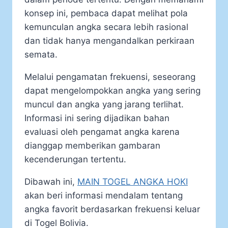
konsep ini, pembaca dapat melihat pola
kemunculan angka secara lebih rasional
dan tidak hanya mengandalkan perkiraan
semata.
Melalui pengamatan frekuensi, seseorang
dapat mengelompokkan angka yang sering
muncul dan angka yang jarang terlihat.
Informasi ini sering dijadikan bahan
evaluasi oleh pengamat angka karena
dianggap memberikan gambaran
kecenderungan tertentu.
Dibawah ini,
MAIN TOGEL ANGKA HOKI
akan beri informasi mendalam tentang
angka favorit berdasarkan frekuensi keluar
di Togel Bolivia.