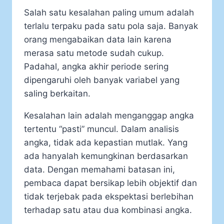
Salah satu kesalahan paling umum adalah
terlalu terpaku pada satu pola saja. Banyak
orang mengabaikan data lain karena
merasa satu metode sudah cukup.
Padahal, angka akhir periode sering
dipengaruhi oleh banyak variabel yang
saling berkaitan.
Kesalahan lain adalah menganggap angka
tertentu “pasti” muncul. Dalam analisis
angka, tidak ada kepastian mutlak. Yang
ada hanyalah kemungkinan berdasarkan
data. Dengan memahami batasan ini,
pembaca dapat bersikap lebih objektif dan
tidak terjebak pada ekspektasi berlebihan
terhadap satu atau dua kombinasi angka.