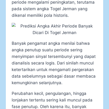
periode mengalami peningkatan, terutama
pada sistem angka Togel Jerman yang
dikenal memiliki pola historis.
Banyak pengamat angka menilai bahwa
angka penutup suatu periode sering
menyimpan sinyal tersembunyi yang dapat
dianalisis secara logis. Dari sinilah muncul
ketertarikan untuk mengamati pergerakan
data sebelumnya sebagai dasar membaca
kemungkinan selanjutnya.
Perubahan kecil, pengulangan, hingga
lonjakan tertentu sering kali muncul pada
fase penutup. Oleh karena itu, banyak