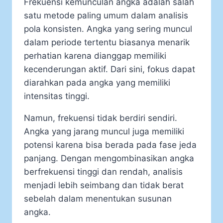
Frekuensi kemunculan angka adalah salah
satu metode paling umum dalam analisis
pola konsisten. Angka yang sering muncul
dalam periode tertentu biasanya menarik
perhatian karena dianggap memiliki
kecenderungan aktif. Dari sini, fokus dapat
diarahkan pada angka yang memiliki
intensitas tinggi.
Namun, frekuensi tidak berdiri sendiri.
Angka yang jarang muncul juga memiliki
potensi karena bisa berada pada fase jeda
panjang. Dengan mengombinasikan angka
berfrekuensi tinggi dan rendah, analisis
menjadi lebih seimbang dan tidak berat
sebelah dalam menentukan susunan
angka.