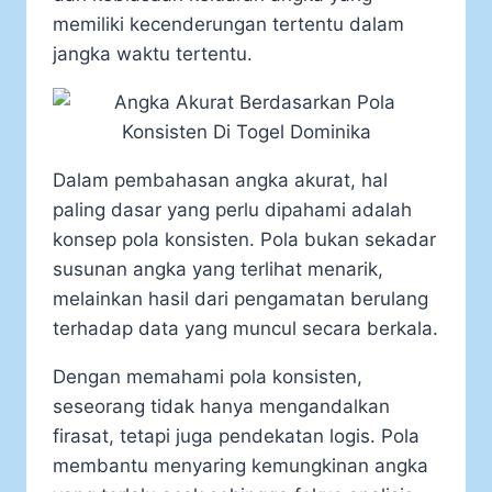
memiliki kecenderungan tertentu dalam
jangka waktu tertentu.
Dalam pembahasan angka akurat, hal
paling dasar yang perlu dipahami adalah
konsep pola konsisten. Pola bukan sekadar
susunan angka yang terlihat menarik,
melainkan hasil dari pengamatan berulang
terhadap data yang muncul secara berkala.
Dengan memahami pola konsisten,
seseorang tidak hanya mengandalkan
firasat, tetapi juga pendekatan logis. Pola
membantu menyaring kemungkinan angka