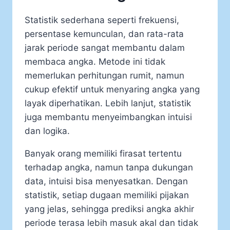
Statistik sederhana seperti frekuensi,
persentase kemunculan, dan rata-rata
jarak periode sangat membantu dalam
membaca angka. Metode ini tidak
memerlukan perhitungan rumit, namun
cukup efektif untuk menyaring angka yang
layak diperhatikan. Lebih lanjut, statistik
juga membantu menyeimbangkan intuisi
dan logika.
Banyak orang memiliki firasat tertentu
terhadap angka, namun tanpa dukungan
data, intuisi bisa menyesatkan. Dengan
statistik, setiap dugaan memiliki pijakan
yang jelas, sehingga prediksi angka akhir
periode terasa lebih masuk akal dan tidak