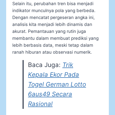
Selain itu, perubahan tren bisa menjadi
indikator munculnya pola yang berbeda.
Dengan mencatat pergeseran angka ini,
analisis kita menjadi lebih dinamis dan
akurat. Pemantauan yang rutin juga
membantu dalam membuat prediksi yang
lebih berbasis data, meski tetap dalam
ranah hiburan atau observasi numerik.
Baca Juga:
Trik
Kepala Ekor Pada
Togel German Lotto
6aus49 Secara
Rasional