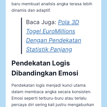
baru membuat analisis angka terasa lebih
dinamis dan adaptif.
Baca Juga:
Pola 3D
Togel EuroMillions
Dengan Pendekatan
Statistik Panjang
Pendekatan Logis
Dibandingkan Emosi
Pendekatan logis menjadi kunci utama
dalam membaca angka secara konsisten.
Emosi seperti terburu-buru atau terlalu
percaya diri sering kali justru mengaburkan