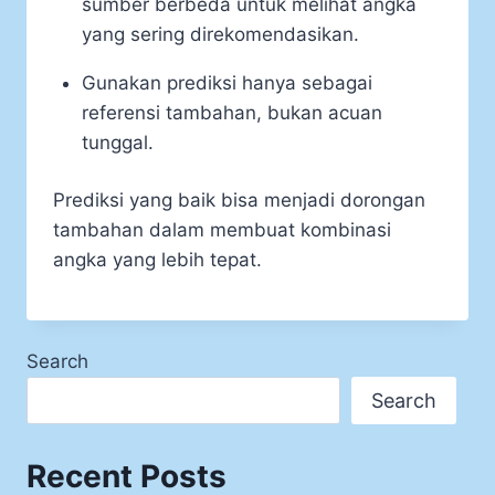
sumber berbeda untuk melihat angka
yang sering direkomendasikan.
Gunakan prediksi hanya sebagai
referensi tambahan, bukan acuan
tunggal.
Prediksi yang baik bisa menjadi dorongan
tambahan dalam membuat kombinasi
angka yang lebih tepat.
Search
Search
Recent Posts