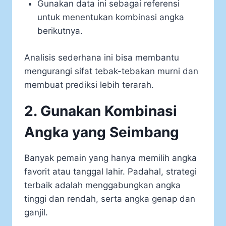
Gunakan data ini sebagai referensi
untuk menentukan kombinasi angka
berikutnya.
Analisis sederhana ini bisa membantu
mengurangi sifat tebak-tebakan murni dan
membuat prediksi lebih terarah.
2. Gunakan Kombinasi
Angka yang Seimbang
Banyak pemain yang hanya memilih angka
favorit atau tanggal lahir. Padahal, strategi
terbaik adalah menggabungkan angka
tinggi dan rendah, serta angka genap dan
ganjil.