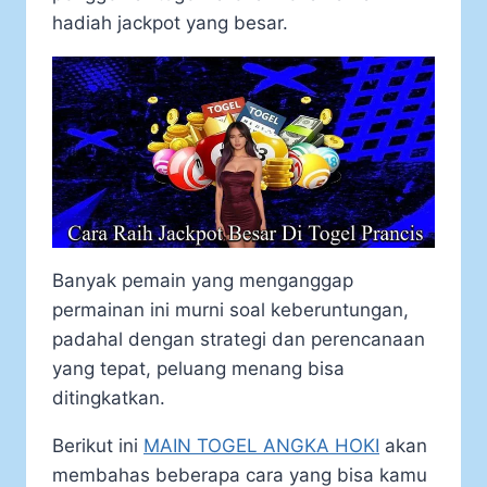
hadiah jackpot yang besar.
Banyak pemain yang menganggap
permainan ini murni soal keberuntungan,
padahal dengan strategi dan perencanaan
yang tepat, peluang menang bisa
ditingkatkan.
Berikut ini
MAIN TOGEL ANGKA HOKI
akan
membahas beberapa cara yang bisa kamu