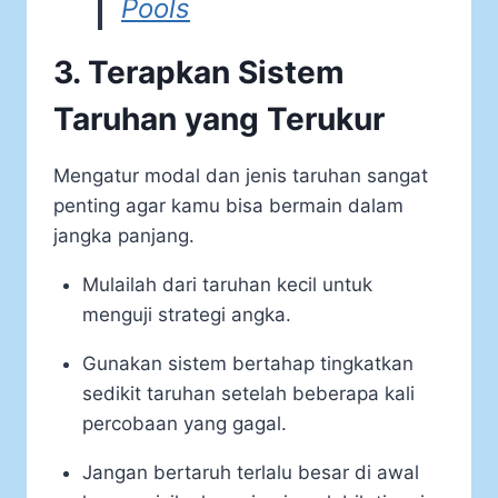
Pools
3. Terapkan Sistem
Taruhan yang Terukur
Mengatur modal dan jenis taruhan sangat
penting agar kamu bisa bermain dalam
jangka panjang.
Mulailah dari taruhan kecil untuk
menguji strategi angka.
Gunakan sistem bertahap tingkatkan
sedikit taruhan setelah beberapa kali
percobaan yang gagal.
Jangan bertaruh terlalu besar di awal