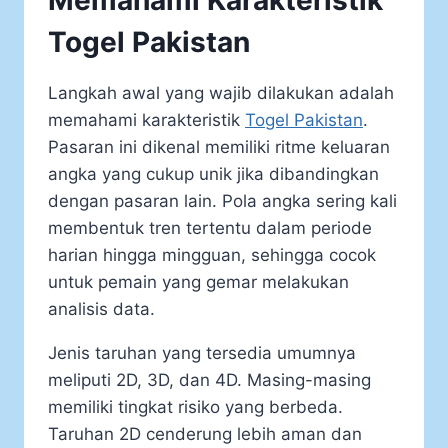
Memahami Karakteristik
Togel Pakistan
Langkah awal yang wajib dilakukan adalah
memahami karakteristik
Togel Pakistan
.
Pasaran ini dikenal memiliki ritme keluaran
angka yang cukup unik jika dibandingkan
dengan pasaran lain. Pola angka sering kali
membentuk tren tertentu dalam periode
harian hingga mingguan, sehingga cocok
untuk pemain yang gemar melakukan
analisis data.
Jenis taruhan yang tersedia umumnya
meliputi 2D, 3D, dan 4D. Masing-masing
memiliki tingkat risiko yang berbeda.
Taruhan 2D cenderung lebih aman dan