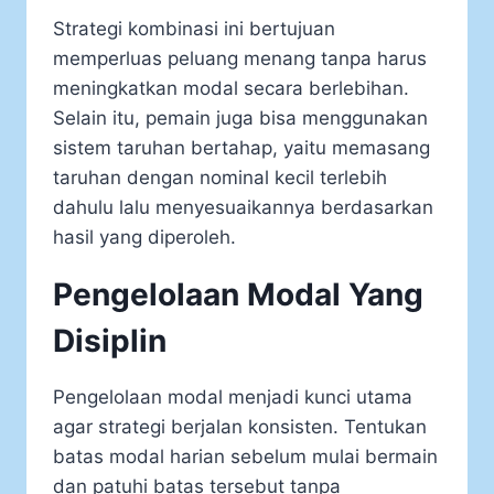
Strategi kombinasi ini bertujuan
memperluas peluang menang tanpa harus
meningkatkan modal secara berlebihan.
Selain itu, pemain juga bisa menggunakan
sistem taruhan bertahap, yaitu memasang
taruhan dengan nominal kecil terlebih
dahulu lalu menyesuaikannya berdasarkan
hasil yang diperoleh.
Pengelolaan Modal Yang
Disiplin
Pengelolaan modal menjadi kunci utama
agar strategi berjalan konsisten. Tentukan
batas modal harian sebelum mulai bermain
dan patuhi batas tersebut tanpa