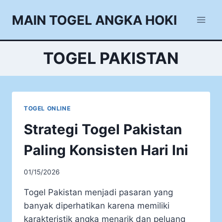
Skip
MAIN TOGEL ANGKA HOKI
to
content
TOGEL PAKISTAN
TOGEL ONLINE
Strategi Togel Pakistan
Paling Konsisten Hari Ini
01/15/2026
Togel Pakistan menjadi pasaran yang
banyak diperhatikan karena memiliki
karakteristik angka menarik dan peluang