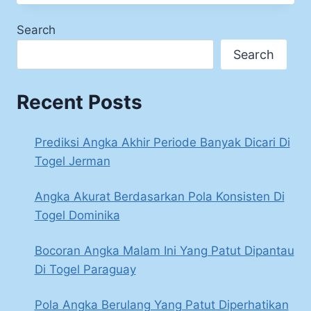
Search
Search
Recent Posts
Prediksi Angka Akhir Periode Banyak Dicari Di
Togel Jerman
Angka Akurat Berdasarkan Pola Konsisten Di
Togel Dominika
Bocoran Angka Malam Ini Yang Patut Dipantau
Di Togel Paraguay
Pola Angka Berulang Yang Patut Diperhatikan