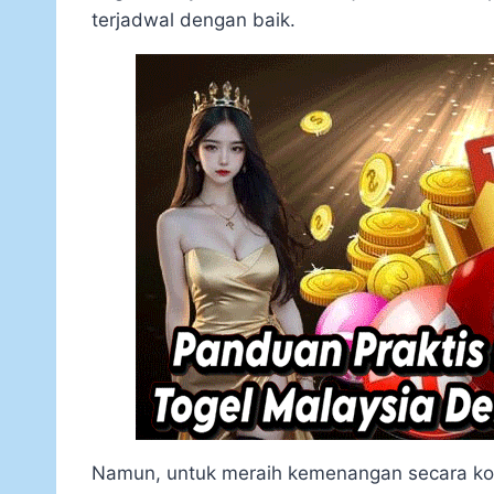
terjadwal dengan baik.
Namun, untuk meraih kemenangan secara ko