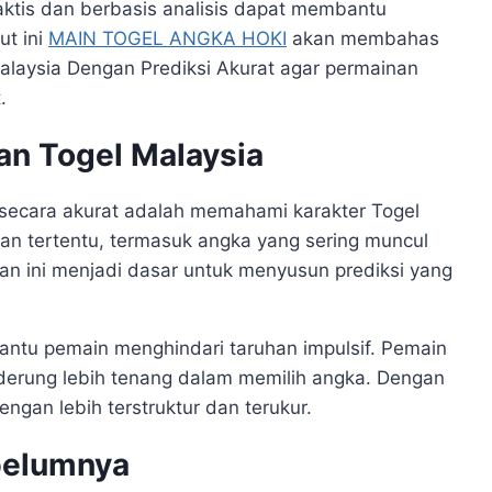
ktis dan berbasis analisis dapat membantu
ut ini
MAIN TOGEL ANGKA HOKI
akan membahas
laysia Dengan Prediksi Akurat agar permainan
.
n Togel Malaysia
ecara akurat adalah memahami karakter Togel
aran tertentu, termasuk angka yang sering muncul
an ini menjadi dasar untuk menyusun prediksi yang
antu pemain menghindari taruhan impulsif. Pemain
derung lebih tenang dalam memilih angka. Dengan
dengan lebih terstruktur dan terukur.
ebelumnya