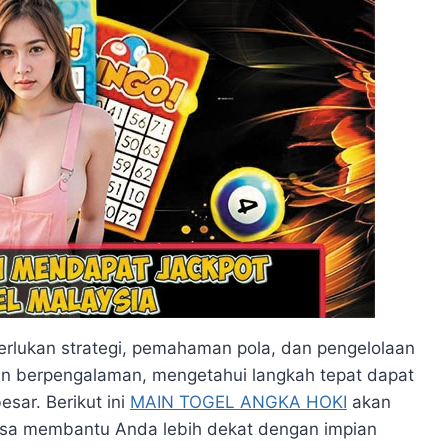
erlukan strategi, pemahaman pola, dan pengelolaan
n berpengalaman, mengetahui langkah tepat dapat
ar. Berikut ini
MAIN TOGEL ANGKA HOKI
akan
sa membantu Anda lebih dekat dengan impian