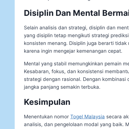
Disiplin Dan Mental Berma
Selain analisis dan strategi, disiplin dan 
yang disiplin tetap mengikuti strategi predik
konsisten menang. Disiplin juga berarti ti
karena ingin mengejar kemenangan cepat.
Mental yang stabil memungkinkan pemain me
Kesabaran, fokus, dan konsistensi membant
strategi dengan rasional. Dengan kombinasi 
jangka panjang semakin terbuka.
Kesimpulan
Menentukan nomor
Togel Malaysia
secara ak
analisis, dan pengelolaan modal yang baik.