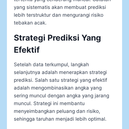
yang sistematis akan membuat prediksi
lebih terstruktur dan mengurangi risiko
tebakan acak.
Strategi Prediksi Yang
Efektif
Setelah data terkumpul, langkah
selanjutnya adalah menerapkan strategi
prediksi. Salah satu strategi yang efektif
adalah mengombinasikan angka yang
sering muncul dengan angka yang jarang
muncul. Strategi ini membantu
menyeimbangkan peluang dan risiko,
sehingga taruhan menjadi lebih optimal.