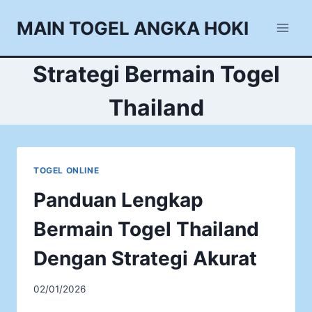
Skip
MAIN TOGEL ANGKA HOKI
to
content
Strategi Bermain Togel
Thailand
TOGEL ONLINE
Panduan Lengkap
Bermain Togel Thailand
Dengan Strategi Akurat
02/01/2026