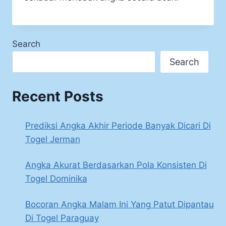
Search
Search
Recent Posts
Prediksi Angka Akhir Periode Banyak Dicari Di
Togel Jerman
Angka Akurat Berdasarkan Pola Konsisten Di
Togel Dominika
Bocoran Angka Malam Ini Yang Patut Dipantau
Di Togel Paraguay