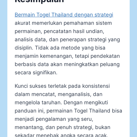
Bermain Togel Thailand dengan strategi
akurat memerlukan pemahaman sistem
permainan, pencatatan hasil undian,
analisis data, dan penerapan strategi yang
disiplin. Tidak ada metode yang bisa
menjamin kemenangan, tetapi pendekatan
berbasis data akan meningkatkan peluang
secara signifikan.
Kunci sukses terletak pada konsistensi
dalam mencatat, menganalisis, dan
mengelola taruhan. Dengan mengikuti
panduan ini, permainan Togel Thailand bisa
menjadi pengalaman yang seru,
menantang, dan penuh strategi, bukan
sekadar menebak angka secara acak.