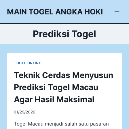
Skip
MAIN TOGEL ANGKA HOKI
to
content
Prediksi Togel
TOGEL ONLINE
Teknik Cerdas Menyusun
Prediksi Togel Macau
Agar Hasil Maksimal
01/29/2026
Togel Macau menjadi salah satu pasaran