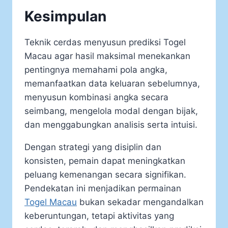
Kesimpulan
Teknik cerdas menyusun prediksi Togel
Macau agar hasil maksimal menekankan
pentingnya memahami pola angka,
memanfaatkan data keluaran sebelumnya,
menyusun kombinasi angka secara
seimbang, mengelola modal dengan bijak,
dan menggabungkan analisis serta intuisi.
Dengan strategi yang disiplin dan
konsisten, pemain dapat meningkatkan
peluang kemenangan secara signifikan.
Pendekatan ini menjadikan permainan
Togel Macau
bukan sekadar mengandalkan
keberuntungan, tetapi aktivitas yang