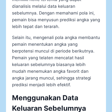
dianalisis melalui data keluaran
sebelumnya. Dengan memahami pola ini,
pemain bisa menyusun prediksi angka yang
lebih tepat dan terarah.
Selain itu, mengenali pola angka membantu
pemain menentukan angka yang
berpotensi muncul di periode berikutnya.
Pemain yang telaten mencatat hasil
keluaran sebelumnya biasanya lebih
mudah menemukan angka favorit dan
angka jarang muncul, sehingga strategi
prediksi menjadi lebih efektif.
Menggunakan Data
Keluaran Sebelumnya