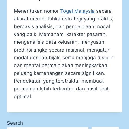
Menentukan nomor
Togel Malaysia
secara
akurat membutuhkan strategi yang praktis,
berbasis analisis, dan pengelolaan modal
yang baik. Memahami karakter pasaran,
menganalisis data keluaran, menyusun
prediksi angka secara rasional, mengatur
modal dengan bijak, serta menjaga disiplin
dan mental bermain akan meningkatkan
peluang kemenangan secara signifikan.
Pendekatan yang terstruktur membuat
permainan lebih terkontrol dan hasil lebih
optimal.
Search