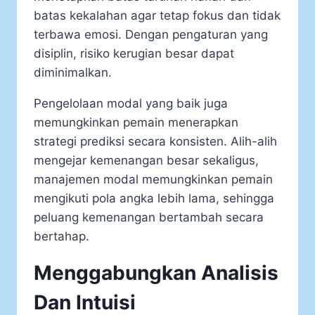
batas kekalahan agar tetap fokus dan tidak
terbawa emosi. Dengan pengaturan yang
disiplin, risiko kerugian besar dapat
diminimalkan.
Pengelolaan modal yang baik juga
memungkinkan pemain menerapkan
strategi prediksi secara konsisten. Alih-alih
mengejar kemenangan besar sekaligus,
manajemen modal memungkinkan pemain
mengikuti pola angka lebih lama, sehingga
peluang kemenangan bertambah secara
bertahap.
Menggabungkan Analisis
Dan Intuisi