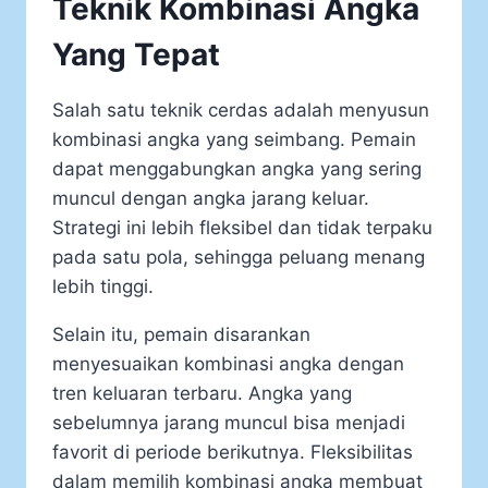
Teknik Kombinasi Angka
Yang Tepat
Salah satu teknik cerdas adalah menyusun
kombinasi angka yang seimbang. Pemain
dapat menggabungkan angka yang sering
muncul dengan angka jarang keluar.
Strategi ini lebih fleksibel dan tidak terpaku
pada satu pola, sehingga peluang menang
lebih tinggi.
Selain itu, pemain disarankan
menyesuaikan kombinasi angka dengan
tren keluaran terbaru. Angka yang
sebelumnya jarang muncul bisa menjadi
favorit di periode berikutnya. Fleksibilitas
dalam memilih kombinasi angka membuat