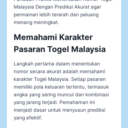
Malaysia Dengan Prediksi Akurat agar
permainan lebih terarah dan peluang
menang meningkat.
Memahami Karakter
Pasaran Togel Malaysia
Langkah pertama dalam menentukan
nomor secara akurat adalah memahami
karakter Togel Malaysia. Setiap pasaran
memiliki pola keluaran tertentu, termasuk
angka yang sering muncul dan kombinasi
yang jarang terjadi. Pemahaman ini
menjadi dasar untuk menyusun prediksi
yang efektif.