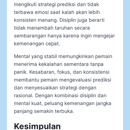
mengikuti strategi prediksi dan tidak
terbawa emosi saat kalah akan lebih
konsisten menang. Disiplin juga berarti
tidak menambah taruhan secara
sembarangan hanya karena ingin mengejar
kemenangan cepat.
Mental yang stabil memungkinkan pemain
menerima kekalahan sementara tanpa
panik. Kesabaran, fokus, dan konsistensi
membantu pemain mengevaluasi prediksi
dan menyesuaikan strategi dengan
rasional. Dengan kombinasi disiplin dan
mental kuat, peluang kemenangan jangka
panjang semakin terbuka.
Kesimpulan