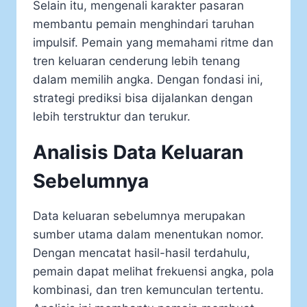
Selain itu, mengenali karakter pasaran
membantu pemain menghindari taruhan
impulsif. Pemain yang memahami ritme dan
tren keluaran cenderung lebih tenang
dalam memilih angka. Dengan fondasi ini,
strategi prediksi bisa dijalankan dengan
lebih terstruktur dan terukur.
Analisis Data Keluaran
Sebelumnya
Data keluaran sebelumnya merupakan
sumber utama dalam menentukan nomor.
Dengan mencatat hasil-hasil terdahulu,
pemain dapat melihat frekuensi angka, pola
kombinasi, dan tren kemunculan tertentu.