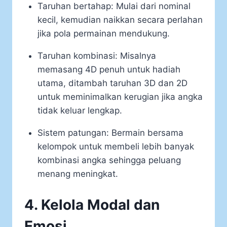
Taruhan bertahap: Mulai dari nominal
kecil, kemudian naikkan secara perlahan
jika pola permainan mendukung.
Taruhan kombinasi: Misalnya
memasang 4D penuh untuk hadiah
utama, ditambah taruhan 3D dan 2D
untuk meminimalkan kerugian jika angka
tidak keluar lengkap.
Sistem patungan: Bermain bersama
kelompok untuk membeli lebih banyak
kombinasi angka sehingga peluang
menang meningkat.
4. Kelola Modal dan
Emosi