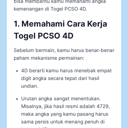
bisa membantu kamu memahami angka
kemenangan di Togel PCSO 4D.
1. Memahami Cara Kerja
Togel PCSO 4D
Sebelum bermain, kamu harus benar-benar
paham mekanisme permainan:
4D berarti kamu harus menebak empat
digit angka secara tepat dari hasil
undian.
Urutan angka sangat menentukan.
Misalnya, jika hasil resmi adalah 4729,
maka angka yang kamu pasang harus
sama persis untuk menang penuh di