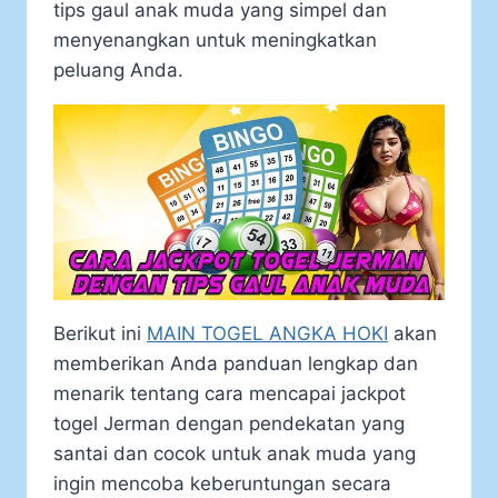
tips gaul anak muda yang simpel dan
menyenangkan untuk meningkatkan
peluang Anda.
Berikut ini
MAIN TOGEL ANGKA HOKI
akan
memberikan Anda panduan lengkap dan
menarik tentang cara mencapai jackpot
togel Jerman dengan pendekatan yang
santai dan cocok untuk anak muda yang
ingin mencoba keberuntungan secara