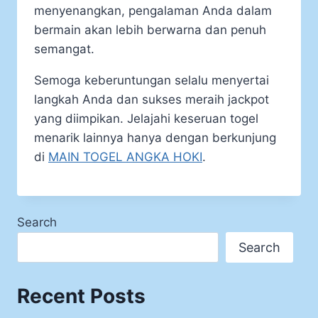
menyenangkan, pengalaman Anda dalam
bermain akan lebih berwarna dan penuh
semangat.
Semoga keberuntungan selalu menyertai
langkah Anda dan sukses meraih jackpot
yang diimpikan. Jelajahi keseruan togel
menarik lainnya hanya dengan berkunjung
di
MAIN TOGEL ANGKA HOKI
.
Search
Search
Recent Posts