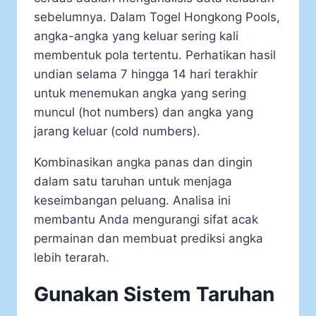
sebelumnya. Dalam Togel Hongkong Pools,
angka-angka yang keluar sering kali
membentuk pola tertentu. Perhatikan hasil
undian selama 7 hingga 14 hari terakhir
untuk menemukan angka yang sering
muncul (hot numbers) dan angka yang
jarang keluar (cold numbers).
Kombinasikan angka panas dan dingin
dalam satu taruhan untuk menjaga
keseimbangan peluang. Analisa ini
membantu Anda mengurangi sifat acak
permainan dan membuat prediksi angka
lebih terarah.
Gunakan Sistem Taruhan