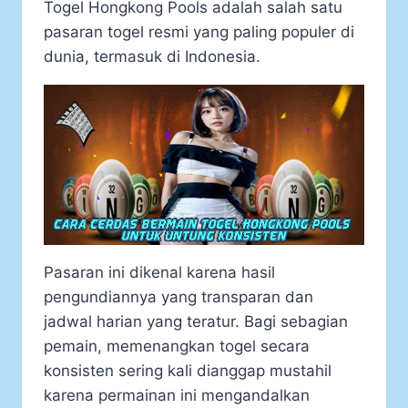
Togel Hongkong Pools adalah salah satu
pasaran togel resmi yang paling populer di
dunia, termasuk di Indonesia.
Pasaran ini dikenal karena hasil
pengundiannya yang transparan dan
jadwal harian yang teratur. Bagi sebagian
pemain, memenangkan togel secara
konsisten sering kali dianggap mustahil
karena permainan ini mengandalkan