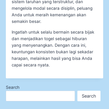
sistem taruhan yang terstruktur, dan
mengelola modal secara disiplin, peluang
Anda untuk meraih kemenangan akan
semakin besar.
Ingatlah untuk selalu bermain secara bijak
dan menjadikan togel sebagai hiburan
yang menyenangkan. Dengan cara ini,
keuntungan konsisten bukan lagi sekadar
harapan, melainkan hasil yang bisa Anda
capai secara nyata.
Search
Search