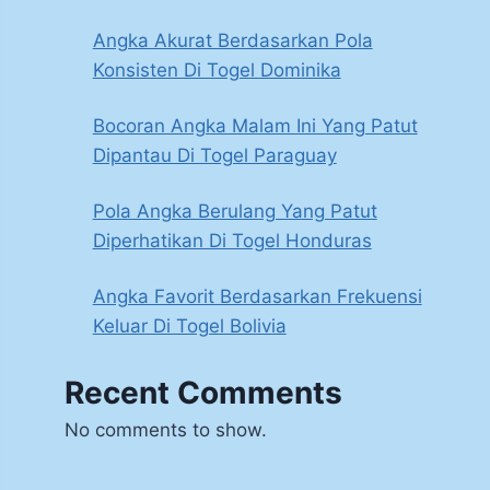
Angka Akurat Berdasarkan Pola
Konsisten Di Togel Dominika
Bocoran Angka Malam Ini Yang Patut
Dipantau Di Togel Paraguay
Pola Angka Berulang Yang Patut
Diperhatikan Di Togel Honduras
Angka Favorit Berdasarkan Frekuensi
Keluar Di Togel Bolivia
Recent Comments
No comments to show.