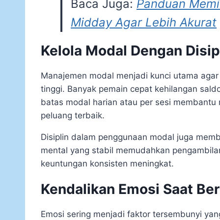
Baca Juga:
Panduan Memil
Midday Agar Lebih Akurat
Kelola Modal Dengan Disip
Manajemen modal menjadi kunci utama agar 
tinggi. Banyak pemain cepat kehilangan sald
batas modal harian atau per sesi membantu
peluang terbaik.
Disiplin dalam penggunaan modal juga membu
mental yang stabil memudahkan pengambilan
keuntungan konsisten meningkat.
Kendalikan Emosi Saat Be
Emosi sering menjadi faktor tersembunyi ya