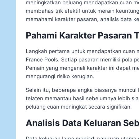
meningkatkan peluang mendapatkan cuan me
membahas trik efektif untuk meraih keuntungan
memahami karakter pasaran, analisis data k
Pahami Karakter Pasaran T
Langkah pertama untuk mendapatkan cuan m
France Pools. Setiap pasaran memiliki pola
Pemain yang mengenali karakter ini dapat me
mengurangi risiko kerugian.
Selain itu, beberapa angka biasanya muncul 
telaten memantau hasil sebelumnya lebih si
peluang cuan meningkat secara signifikan.
Analisis Data Keluaran S
Data keluaran lama menjadi panduan utama 