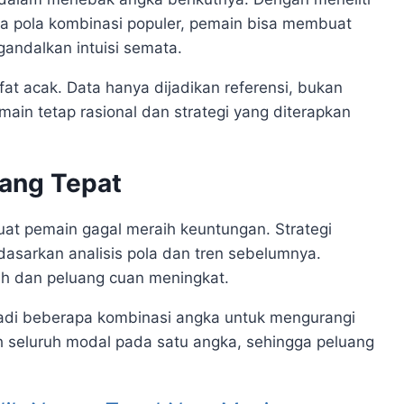
rta pola kombinasi populer, pemain bisa membuat
gandalkan intuisi semata.
fat acak. Data hanya dijadikan referensi, bukan
ain tetap rasional dan strategi yang diterapkan
yang Tepat
at pemain gagal meraih keuntungan. Strategi
dasarkan analisis pola dan tren sebelumnya.
ah dan peluang cuan meningkat.
di beberapa kombinasi angka untuk mengurangi
uh seluruh modal pada satu angka, sehingga peluang