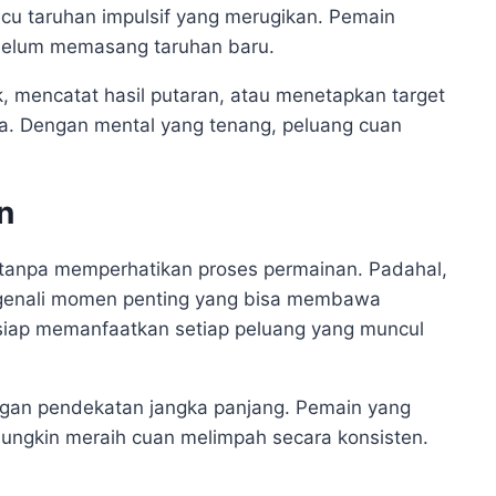
icu taruhan impulsif yang merugikan. Pemain
ebelum memasang taruhan baru.
k, mencatat hasil putaran, atau menetapkan target
a. Dengan mental yang tenang, peluang cuan
n
 tanpa memperhatikan proses permainan. Padahal,
genali momen penting yang bisa membawa
 siap memanfaatkan setiap peluang yang muncul
ngan pendekatan jangka panjang. Pemain yang
mungkin meraih cuan melimpah secara konsisten.