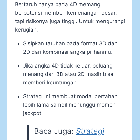
Bertaruh hanya pada 4D memang
berpotensi memberi kemenangan besar,
tapi risikonya juga tinggi. Untuk mengurangi
kerugian:
Sisipkan taruhan pada format 3D dan
2D dari kombinasi angka pilihanmu.
Jika angka 4D tidak keluar, peluang
menang dari 3D atau 2D masih bisa
memberi keuntungan.
Strategi ini membuat modal bertahan
lebih lama sambil menunggu momen
jackpot.
Baca Juga:
Strategi