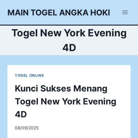
Skip
MAIN TOGEL ANGKA HOKI
to
content
Togel New York Evening
4D
TOGEL ONLINE
Kunci Sukses Menang
Togel New York Evening
4D
08/09/2025