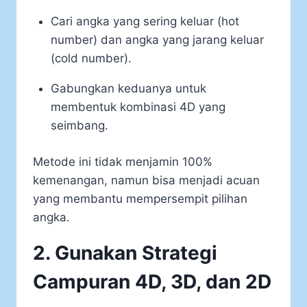
Cari angka yang sering keluar (hot
number) dan angka yang jarang keluar
(cold number).
Gabungkan keduanya untuk
membentuk kombinasi 4D yang
seimbang.
Metode ini tidak menjamin 100%
kemenangan, namun bisa menjadi acuan
yang membantu mempersempit pilihan
angka.
2. Gunakan Strategi
Campuran 4D, 3D, dan 2D