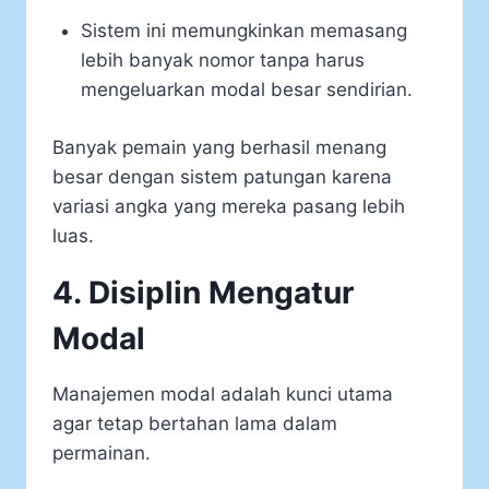
Sistem ini memungkinkan memasang
lebih banyak nomor tanpa harus
mengeluarkan modal besar sendirian.
Banyak pemain yang berhasil menang
besar dengan sistem patungan karena
variasi angka yang mereka pasang lebih
luas.
4. Disiplin Mengatur
Modal
Manajemen modal adalah kunci utama
agar tetap bertahan lama dalam
permainan.