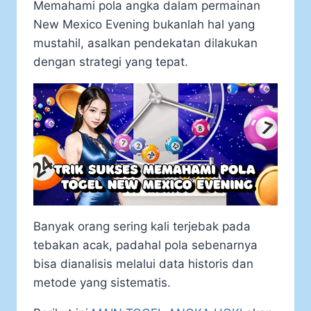
Memahami pola angka dalam permainan
New Mexico Evening bukanlah hal yang
mustahil, asalkan pendekatan dilakukan
dengan strategi yang tepat.
Banyak orang sering kali terjebak pada
tebakan acak, padahal pola sebenarnya
bisa dianalisis melalui data historis dan
metode yang sistematis.