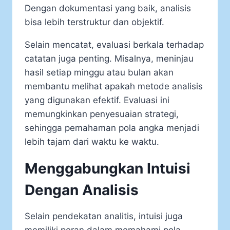
Dengan dokumentasi yang baik, analisis
bisa lebih terstruktur dan objektif.
Selain mencatat, evaluasi berkala terhadap
catatan juga penting. Misalnya, meninjau
hasil setiap minggu atau bulan akan
membantu melihat apakah metode analisis
yang digunakan efektif. Evaluasi ini
memungkinkan penyesuaian strategi,
sehingga pemahaman pola angka menjadi
lebih tajam dari waktu ke waktu.
Menggabungkan Intuisi
Dengan Analisis
Selain pendekatan analitis, intuisi juga