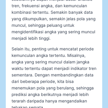
tren, frekuensi angka, dan kemunculan
kombinasi tertentu. Semakin banyak data
yang dikumpulkan, semakin jelas pola yang
muncul, sehingga peluang untuk
mengidentifikasi angka yang sering muncul
menjadi lebih tinggi.
Selain itu, penting untuk mencatat periode
kemunculan angka tertentu. Misalnya,
angka yang sering muncul dalam jangka
waktu tertentu dapat menjadi indikator tren
sementara. Dengan membandingkan data
dari beberapa periode, kita bisa
menemukan pola yang berulang, sehingga
prediksi angka berikutnya menjadi lebih
terarah daripada hanya mengandalkan
tebakan semata.