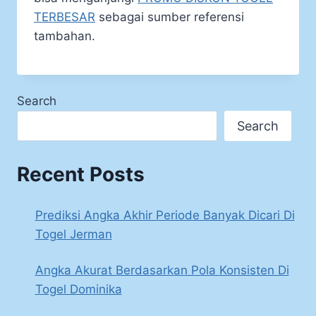
TERBESAR
sebagai sumber referensi
tambahan.
Search
Search
Recent Posts
Prediksi Angka Akhir Periode Banyak Dicari Di
Togel Jerman
Angka Akurat Berdasarkan Pola Konsisten Di
Togel Dominika