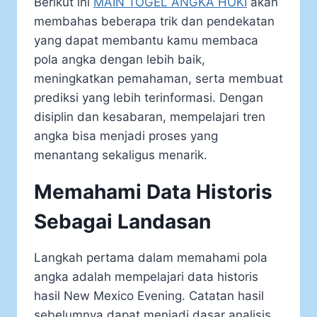
Berikut ini
MAIN TOGEL ANGKA HOKI
akan
membahas beberapa trik dan pendekatan
yang dapat membantu kamu membaca
pola angka dengan lebih baik,
meningkatkan pemahaman, serta membuat
prediksi yang lebih terinformasi. Dengan
disiplin dan kesabaran, mempelajari tren
angka bisa menjadi proses yang
menantang sekaligus menarik.
Memahami Data Historis
Sebagai Landasan
Langkah pertama dalam memahami pola
angka adalah mempelajari data historis
hasil New Mexico Evening. Catatan hasil
sebelumnya dapat menjadi dasar analisis