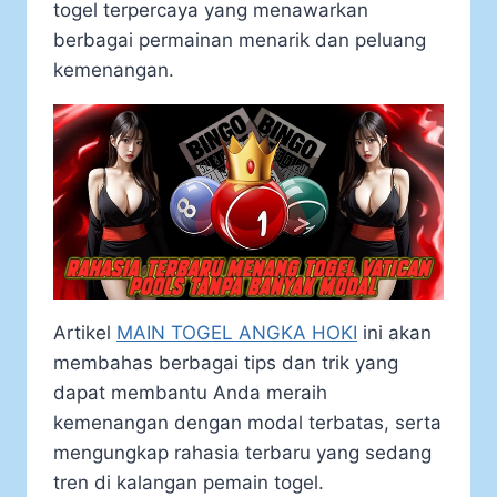
togel terpercaya yang menawarkan
berbagai permainan menarik dan peluang
kemenangan.
Artikel
MAIN TOGEL ANGKA HOKI
ini akan
membahas berbagai tips dan trik yang
dapat membantu Anda meraih
kemenangan dengan modal terbatas, serta
mengungkap rahasia terbaru yang sedang
tren di kalangan pemain togel.