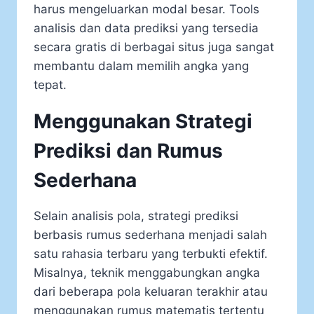
harus mengeluarkan modal besar. Tools
analisis dan data prediksi yang tersedia
secara gratis di berbagai situs juga sangat
membantu dalam memilih angka yang
tepat.
Menggunakan Strategi
Prediksi dan Rumus
Sederhana
Selain analisis pola, strategi prediksi
berbasis rumus sederhana menjadi salah
satu rahasia terbaru yang terbukti efektif.
Misalnya, teknik menggabungkan angka
dari beberapa pola keluaran terakhir atau
menggunakan rumus matematis tertentu