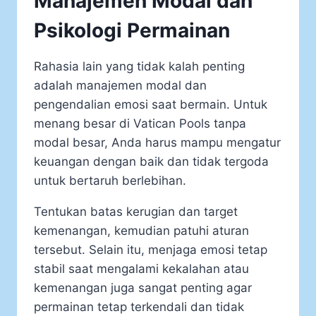
Manajemen Modal dan
Psikologi Permainan
Rahasia lain yang tidak kalah penting
adalah manajemen modal dan
pengendalian emosi saat bermain. Untuk
menang besar di Vatican Pools tanpa
modal besar, Anda harus mampu mengatur
keuangan dengan baik dan tidak tergoda
untuk bertaruh berlebihan.
Tentukan batas kerugian dan target
kemenangan, kemudian patuhi aturan
tersebut. Selain itu, menjaga emosi tetap
stabil saat mengalami kekalahan atau
kemenangan juga sangat penting agar
permainan tetap terkendali dan tidak