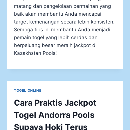
matang dan pengelolaan permainan yang
baik akan membantu Anda mencapai
target kemenangan secara lebih konsisten.
Semoga tips ini membantu Anda menjadi
pemain togel yang lebih cerdas dan
berpeluang besar meraih jackpot di
Kazakhstan Pools!
TOGEL ONLINE
Cara Praktis Jackpot
Togel Andorra Pools
Supaya Hoki Terus