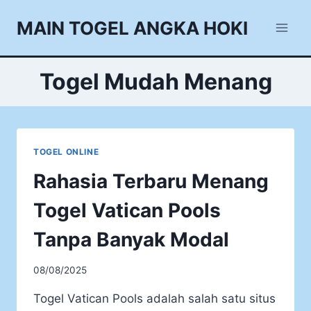
Skip
MAIN TOGEL ANGKA HOKI
to
content
Togel Mudah Menang
TOGEL ONLINE
Rahasia Terbaru Menang
Togel Vatican Pools
Tanpa Banyak Modal
08/08/2025
Togel Vatican Pools adalah salah satu situs