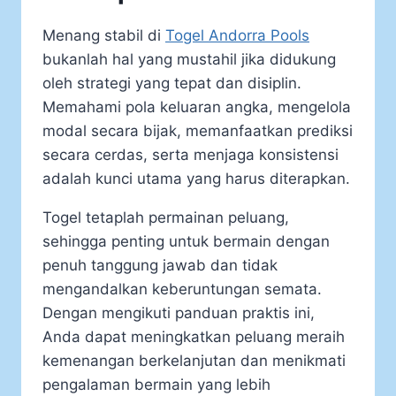
Menang stabil di
Togel Andorra Pools
bukanlah hal yang mustahil jika didukung
oleh strategi yang tepat dan disiplin.
Memahami pola keluaran angka, mengelola
modal secara bijak, memanfaatkan prediksi
secara cerdas, serta menjaga konsistensi
adalah kunci utama yang harus diterapkan.
Togel tetaplah permainan peluang,
sehingga penting untuk bermain dengan
penuh tanggung jawab dan tidak
mengandalkan keberuntungan semata.
Dengan mengikuti panduan praktis ini,
Anda dapat meningkatkan peluang meraih
kemenangan berkelanjutan dan menikmati
pengalaman bermain yang lebih