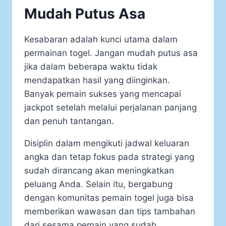
Mudah Putus Asa
Kesabaran adalah kunci utama dalam
permainan togel. Jangan mudah putus asa
jika dalam beberapa waktu tidak
mendapatkan hasil yang diinginkan.
Banyak pemain sukses yang mencapai
jackpot setelah melalui perjalanan panjang
dan penuh tantangan.
Disiplin dalam mengikuti jadwal keluaran
angka dan tetap fokus pada strategi yang
sudah dirancang akan meningkatkan
peluang Anda. Selain itu, bergabung
dengan komunitas pemain togel juga bisa
memberikan wawasan dan tips tambahan
dari sesama pemain yang sudah