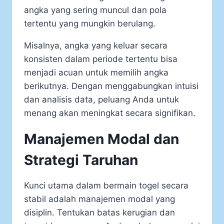
angka yang sering muncul dan pola
tertentu yang mungkin berulang.
Misalnya, angka yang keluar secara
konsisten dalam periode tertentu bisa
menjadi acuan untuk memilih angka
berikutnya. Dengan menggabungkan intuisi
dan analisis data, peluang Anda untuk
menang akan meningkat secara signifikan.
Manajemen Modal dan
Strategi Taruhan
Kunci utama dalam bermain togel secara
stabil adalah manajemen modal yang
disiplin. Tentukan batas kerugian dan