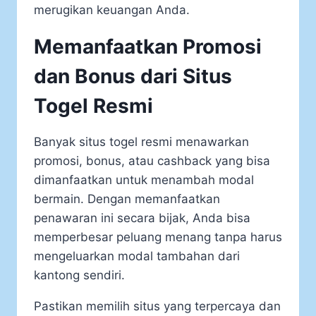
merugikan keuangan Anda.
Memanfaatkan Promosi
dan Bonus dari Situs
Togel Resmi
Banyak situs togel resmi menawarkan
promosi, bonus, atau cashback yang bisa
dimanfaatkan untuk menambah modal
bermain. Dengan memanfaatkan
penawaran ini secara bijak, Anda bisa
memperbesar peluang menang tanpa harus
mengeluarkan modal tambahan dari
kantong sendiri.
Pastikan memilih situs yang terpercaya dan