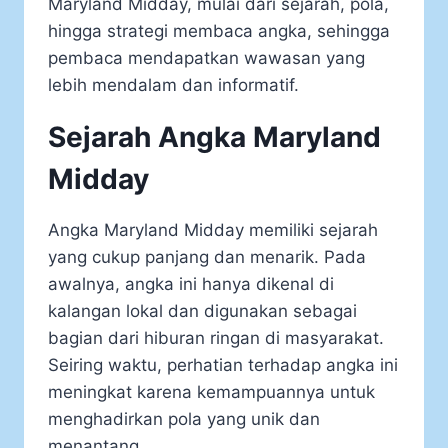
Maryland Midday, mulai dari sejarah, pola,
hingga strategi membaca angka, sehingga
pembaca mendapatkan wawasan yang
lebih mendalam dan informatif.
Sejarah Angka Maryland
Midday
Angka Maryland Midday memiliki sejarah
yang cukup panjang dan menarik. Pada
awalnya, angka ini hanya dikenal di
kalangan lokal dan digunakan sebagai
bagian dari hiburan ringan di masyarakat.
Seiring waktu, perhatian terhadap angka ini
meningkat karena kemampuannya untuk
menghadirkan pola yang unik dan
menantang.