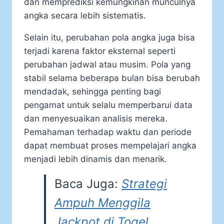
dan memprediksi kemungkinan munculnya
angka secara lebih sistematis.
Selain itu, perubahan pola angka juga bisa
terjadi karena faktor eksternal seperti
perubahan jadwal atau musim. Pola yang
stabil selama beberapa bulan bisa berubah
mendadak, sehingga penting bagi
pengamat untuk selalu memperbarui data
dan menyesuaikan analisis mereka.
Pemahaman terhadap waktu dan periode
dapat membuat proses mempelajari angka
menjadi lebih dinamis dan menarik.
Baca Juga:
Strategi
Ampuh Menggila
Jackpot di Togel