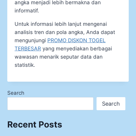
angka menjadi lebih bermakna dan
informatif.
Untuk informasi lebih lanjut mengenai
analisis tren dan pola angka, Anda dapat
mengunjungi
PROMO DISKON TOGEL
TERBESAR
yang menyediakan berbagai
wawasan menarik seputar data dan
statistik.
Search
Search
Recent Posts