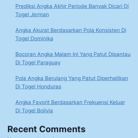
Prediksi Angka Akhir Periode Banyak Dicari Di
Togel Jerman
Angka Akurat Berdasarkan Pola Konsisten Di
Togel Dominika
Bocoran Angka Malam Ini Yang Patut Dipantau
Di Togel Paraguay
Pola Angka Berulang Yang Patut Diperhatikan
Di Togel Honduras
Angka Favorit Berdasarkan Frekuensi Keluar
Di Togel Bolivia
Recent Comments