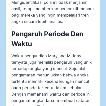
Mengidentifikasi pola ini tidak menjamin
hasil, tetapi memberikan perspektif menarik
bagi mereka yang ingin mempelajari tren
angka secara lebih analitis.
Pengaruh Periode Dan
Waktu
Waktu pengundian Maryland Midday
ternyata juga memiliki pengaruh yang unik
terhadap angka yang muncul. Sejumlah
pengamatan menunjukkan bahwa angka
tertentu memiliki kecenderungan muncul
pada periode tertentu dalam sebulan.
Dengan memahami waktu dan periode ini,
pengamat angka dapat membuat catatan