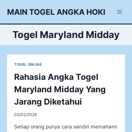
Skip
MAIN TOGEL ANGKA HOKI
to
content
Togel Maryland Midday
TOGEL ONLINE
Rahasia Angka Togel
Maryland Midday Yang
Jarang Diketahui
02/02/2026
Setiap orang punya cara sendiri memahami