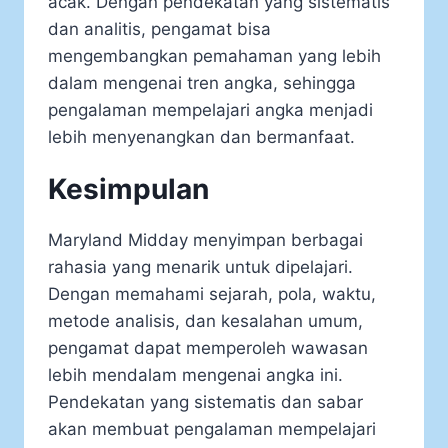
acak. Dengan pendekatan yang sistematis
dan analitis, pengamat bisa
mengembangkan pemahaman yang lebih
dalam mengenai tren angka, sehingga
pengalaman mempelajari angka menjadi
lebih menyenangkan dan bermanfaat.
Kesimpulan
Maryland Midday menyimpan berbagai
rahasia yang menarik untuk dipelajari.
Dengan memahami sejarah, pola, waktu,
metode analisis, dan kesalahan umum,
pengamat dapat memperoleh wawasan
lebih mendalam mengenai angka ini.
Pendekatan yang sistematis dan sabar
akan membuat pengalaman mempelajari