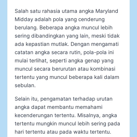
Salah satu rahasia utama angka Maryland
Midday adalah pola yang cenderung
berulang. Beberapa angka muncul lebih
sering dibandingkan yang lain, meski tidak
ada kepastian mutlak. Dengan mengamati
catatan angka secara rutin, pola-pola ini
mulai terlihat, seperti angka genap yang
muncul secara berurutan atau kombinasi
tertentu yang muncul beberapa kali dalam
sebulan.
Selain itu, pengamatan terhadap urutan
angka dapat membantu memahami
kecenderungan tertentu. Misalnya, angka
tertentu mungkin muncul lebih sering pada
hari tertentu atau pada waktu tertentu.