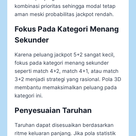
kombinasi prioritas sehingga modal tetap
aman meski probabilitas jackpot rendah.
Fokus Pada Kategori Menang
Sekunder
Karena peluang jackpot 5+2 sangat kecil,
fokus pada kategori menang sekunder
seperti match 4+2, match 4+1, atau match
3+2 menjadi strategi yang rasional. Pola 3D
membantu memaksimalkan peluang pada
kategori ini.
Penyesuaian Taruhan
Taruhan dapat disesuaikan berdasarkan
ritme keluaran panjang. Jika pola statistik