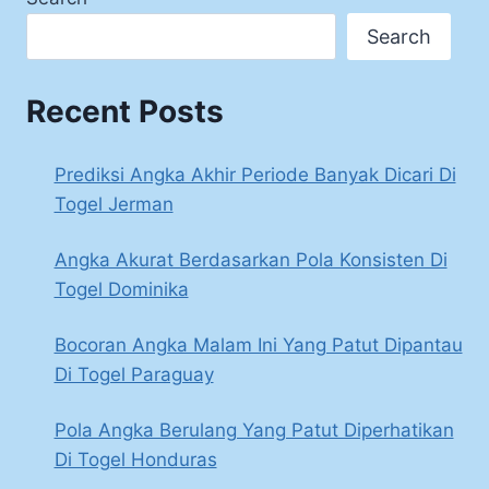
Search
Recent Posts
Prediksi Angka Akhir Periode Banyak Dicari Di
Togel Jerman
Angka Akurat Berdasarkan Pola Konsisten Di
Togel Dominika
Bocoran Angka Malam Ini Yang Patut Dipantau
Di Togel Paraguay
Pola Angka Berulang Yang Patut Diperhatikan
Di Togel Honduras