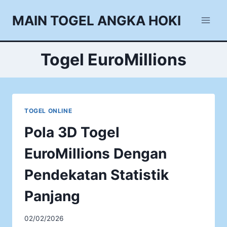
Skip
MAIN TOGEL ANGKA HOKI
to
content
Togel EuroMillions
TOGEL ONLINE
Pola 3D Togel
EuroMillions Dengan
Pendekatan Statistik
Panjang
02/02/2026