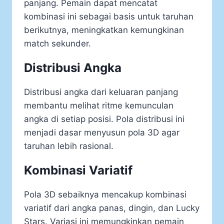
panjang. Pemain dapat mencatat
kombinasi ini sebagai basis untuk taruhan
berikutnya, meningkatkan kemungkinan
match sekunder.
Distribusi Angka
Distribusi angka dari keluaran panjang
membantu melihat ritme kemunculan
angka di setiap posisi. Pola distribusi ini
menjadi dasar menyusun pola 3D agar
taruhan lebih rasional.
Kombinasi Variatif
Pola 3D sebaiknya mencakup kombinasi
variatif dari angka panas, dingin, dan Lucky
Stars. Variasi ini memungkinkan pemain