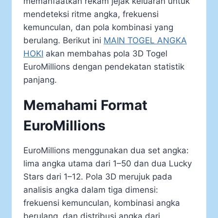
memanfaatkan rekam jejak keluaran untuk
mendeteksi ritme angka, frekuensi
kemunculan, dan pola kombinasi yang
berulang. Berikut ini
MAIN TOGEL ANGKA
HOKI
akan membahas pola 3D Togel
EuroMillions dengan pendekatan statistik
panjang.
Memahami Format
EuroMillions
EuroMillions menggunakan dua set angka:
lima angka utama dari 1–50 dan dua Lucky
Stars dari 1–12. Pola 3D merujuk pada
analisis angka dalam tiga dimensi:
frekuensi kemunculan, kombinasi angka
berulang, dan distribusi angka dari