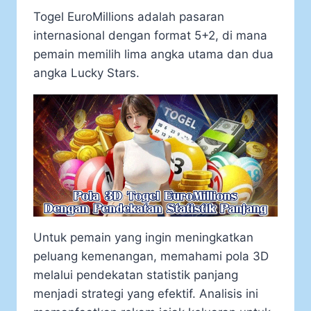
Togel EuroMillions adalah pasaran
internasional dengan format 5+2, di mana
pemain memilih lima angka utama dan dua
angka Lucky Stars.
Untuk pemain yang ingin meningkatkan
peluang kemenangan, memahami pola 3D
melalui pendekatan statistik panjang
menjadi strategi yang efektif. Analisis ini