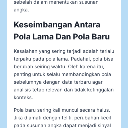
sebelah dalam menentukan susunan
angka.
Keseimbangan Antara
Pola Lama Dan Pola Baru
Kesalahan yang sering terjadi adalah terlalu
terpaku pada pola lama. Padahal, pola bisa
berubah seiring waktu. Oleh karena itu,
penting untuk selalu membandingkan pola
sebelumnya dengan data terbaru agar
analisis tetap relevan dan tidak ketinggalan
konteks.
Pola baru sering kali muncul secara halus.
Jika diamati dengan teliti, perubahan kecil
pada susunan angka dapat menjadi sinyal