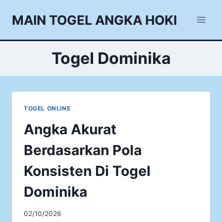
Skip
MAIN TOGEL ANGKA HOKI
to
content
Togel Dominika
TOGEL ONLINE
Angka Akurat
Berdasarkan Pola
Konsisten Di Togel
Dominika
02/10/2026