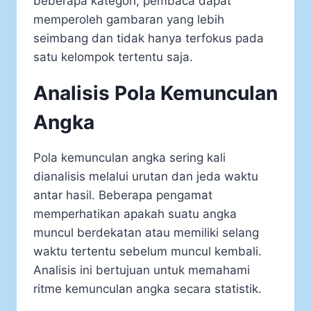
beberapa kategori, pembaca dapat
memperoleh gambaran yang lebih
seimbang dan tidak hanya terfokus pada
satu kelompok tertentu saja.
Analisis Pola Kemunculan
Angka
Pola kemunculan angka sering kali
dianalisis melalui urutan dan jeda waktu
antar hasil. Beberapa pengamat
memperhatikan apakah suatu angka
muncul berdekatan atau memiliki selang
waktu tertentu sebelum muncul kembali.
Analisis ini bertujuan untuk memahami
ritme kemunculan angka secara statistik.