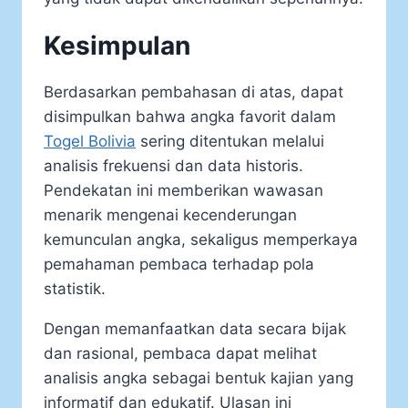
Kesimpulan
Berdasarkan pembahasan di atas, dapat
disimpulkan bahwa angka favorit dalam
Togel Bolivia
sering ditentukan melalui
analisis frekuensi dan data historis.
Pendekatan ini memberikan wawasan
menarik mengenai kecenderungan
kemunculan angka, sekaligus memperkaya
pemahaman pembaca terhadap pola
statistik.
Dengan memanfaatkan data secara bijak
dan rasional, pembaca dapat melihat
analisis angka sebagai bentuk kajian yang
informatif dan edukatif. Ulasan ini