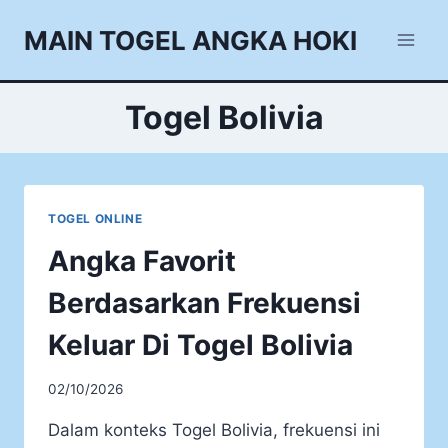
Skip
MAIN TOGEL ANGKA HOKI
to
content
Togel Bolivia
TOGEL ONLINE
Angka Favorit
Berdasarkan Frekuensi
Keluar Di Togel Bolivia
02/10/2026
Dalam konteks Togel Bolivia, frekuensi ini