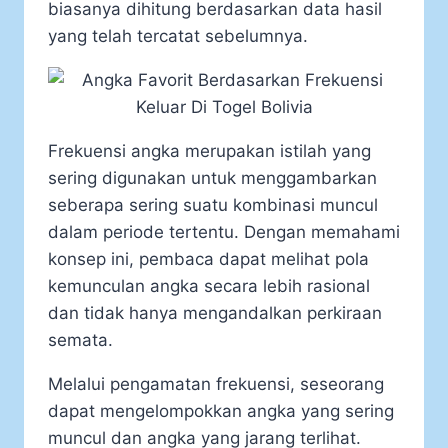
biasanya dihitung berdasarkan data hasil
yang telah tercatat sebelumnya.
Frekuensi angka merupakan istilah yang
sering digunakan untuk menggambarkan
seberapa sering suatu kombinasi muncul
dalam periode tertentu. Dengan memahami
konsep ini, pembaca dapat melihat pola
kemunculan angka secara lebih rasional
dan tidak hanya mengandalkan perkiraan
semata.
Melalui pengamatan frekuensi, seseorang
dapat mengelompokkan angka yang sering
muncul dan angka yang jarang terlihat.