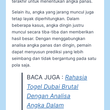
terakhir untuk menentukan angka panas.
Selain itu, angka yang jarang muncul juga
tetap layak diperhitungkan. Dalam
beberapa kasus, angka dingin justru
muncul secara tiba-tiba dan memberikan
hasil besar. Dengan menggabungkan
analisa angka panas dan dingin, pemain
dapat menyusun prediksi yang lebih
seimbang dan tidak bergantung pada satu
pola saja.
BACA JUGA :
Rahasia
Togel Dubai Brutal
Dengan Analisa
Angka Dalam