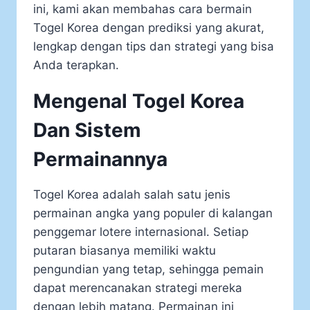
ini, kami akan membahas cara bermain
Togel Korea dengan prediksi yang akurat,
lengkap dengan tips dan strategi yang bisa
Anda terapkan.
Mengenal Togel Korea
Dan Sistem
Permainannya
Togel Korea adalah salah satu jenis
permainan angka yang populer di kalangan
penggemar lotere internasional. Setiap
putaran biasanya memiliki waktu
pengundian yang tetap, sehingga pemain
dapat merencanakan strategi mereka
dengan lebih matang. Permainan ini