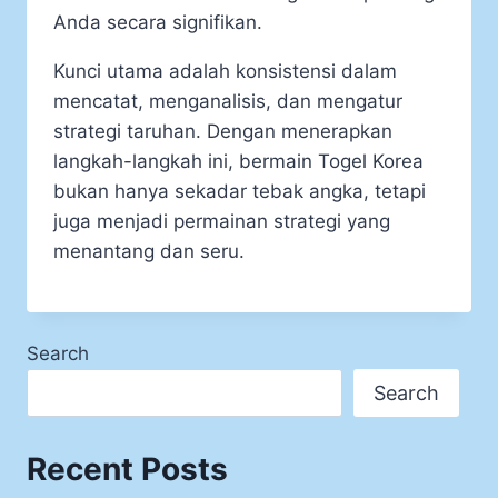
Anda secara signifikan.
Kunci utama adalah konsistensi dalam
mencatat, menganalisis, dan mengatur
strategi taruhan. Dengan menerapkan
langkah-langkah ini, bermain Togel Korea
bukan hanya sekadar tebak angka, tetapi
juga menjadi permainan strategi yang
menantang dan seru.
Search
Search
Recent Posts