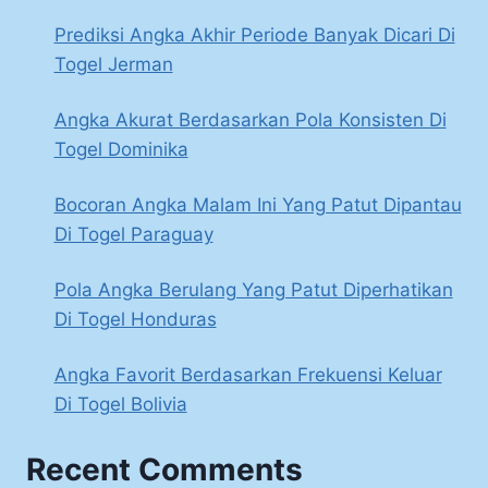
Prediksi Angka Akhir Periode Banyak Dicari Di
Togel Jerman
Angka Akurat Berdasarkan Pola Konsisten Di
Togel Dominika
Bocoran Angka Malam Ini Yang Patut Dipantau
Di Togel Paraguay
Pola Angka Berulang Yang Patut Diperhatikan
Di Togel Honduras
Angka Favorit Berdasarkan Frekuensi Keluar
Di Togel Bolivia
Recent Comments