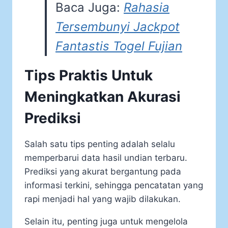
Baca Juga:
Rahasia
Tersembunyi Jackpot
Fantastis Togel Fujian
Tips Praktis Untuk
Meningkatkan Akurasi
Prediksi
Salah satu tips penting adalah selalu
memperbarui data hasil undian terbaru.
Prediksi yang akurat bergantung pada
informasi terkini, sehingga pencatatan yang
rapi menjadi hal yang wajib dilakukan.
Selain itu, penting juga untuk mengelola