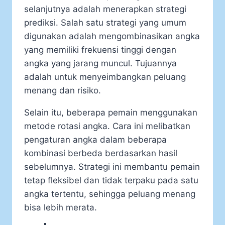
selanjutnya adalah menerapkan strategi
prediksi. Salah satu strategi yang umum
digunakan adalah mengombinasikan angka
yang memiliki frekuensi tinggi dengan
angka yang jarang muncul. Tujuannya
adalah untuk menyeimbangkan peluang
menang dan risiko.
Selain itu, beberapa pemain menggunakan
metode rotasi angka. Cara ini melibatkan
pengaturan angka dalam beberapa
kombinasi berbeda berdasarkan hasil
sebelumnya. Strategi ini membantu pemain
tetap fleksibel dan tidak terpaku pada satu
angka tertentu, sehingga peluang menang
bisa lebih merata.