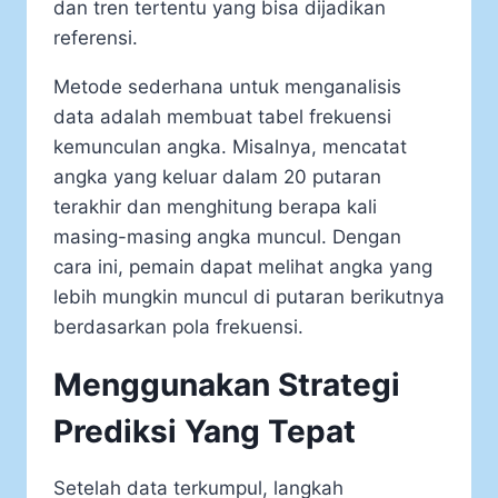
dan tren tertentu yang bisa dijadikan
referensi.
Metode sederhana untuk menganalisis
data adalah membuat tabel frekuensi
kemunculan angka. Misalnya, mencatat
angka yang keluar dalam 20 putaran
terakhir dan menghitung berapa kali
masing-masing angka muncul. Dengan
cara ini, pemain dapat melihat angka yang
lebih mungkin muncul di putaran berikutnya
berdasarkan pola frekuensi.
Menggunakan Strategi
Prediksi Yang Tepat
Setelah data terkumpul, langkah