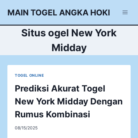
Skip
MAIN TOGEL ANGKA HOKI
to
content
Situs ogel New York
Midday
TOGEL ONLINE
Prediksi Akurat Togel
New York Midday Dengan
Rumus Kombinasi
08/15/2025