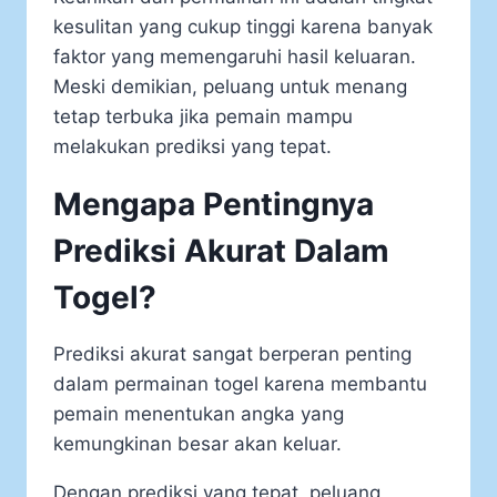
kesulitan yang cukup tinggi karena banyak
faktor yang memengaruhi hasil keluaran.
Meski demikian, peluang untuk menang
tetap terbuka jika pemain mampu
melakukan prediksi yang tepat.
Mengapa Pentingnya
Prediksi Akurat Dalam
Togel?
Prediksi akurat sangat berperan penting
dalam permainan togel karena membantu
pemain menentukan angka yang
kemungkinan besar akan keluar.
Dengan prediksi yang tepat, peluang