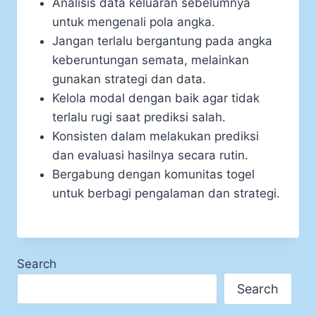
Analisis data keluaran sebelumnya
untuk mengenali pola angka.
Jangan terlalu bergantung pada angka
keberuntungan semata, melainkan
gunakan strategi dan data.
Kelola modal dengan baik agar tidak
terlalu rugi saat prediksi salah.
Konsisten dalam melakukan prediksi
dan evaluasi hasilnya secara rutin.
Bergabung dengan komunitas togel
untuk berbagi pengalaman dan strategi.
Search
Search