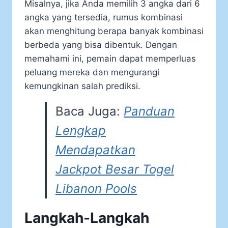
Misalnya, jika Anda memilih 3 angka dari 6
angka yang tersedia, rumus kombinasi
akan menghitung berapa banyak kombinasi
berbeda yang bisa dibentuk. Dengan
memahami ini, pemain dapat memperluas
peluang mereka dan mengurangi
kemungkinan salah prediksi.
Baca Juga:
Panduan
Lengkap
Mendapatkan
Jackpot Besar Togel
Libanon Pools
Langkah-Langkah