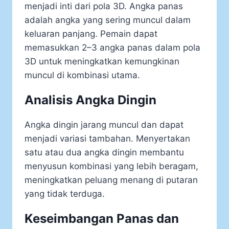
menjadi inti dari pola 3D. Angka panas
adalah angka yang sering muncul dalam
keluaran panjang. Pemain dapat
memasukkan 2–3 angka panas dalam pola
3D untuk meningkatkan kemungkinan
muncul di kombinasi utama.
Analisis Angka Dingin
Angka dingin jarang muncul dan dapat
menjadi variasi tambahan. Menyertakan
satu atau dua angka dingin membantu
menyusun kombinasi yang lebih beragam,
meningkatkan peluang menang di putaran
yang tidak terduga.
Keseimbangan Panas dan