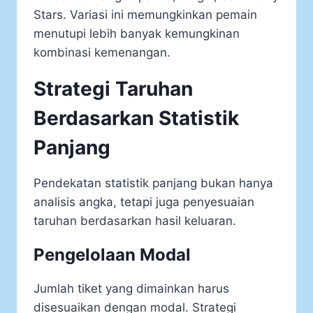
Stars. Variasi ini memungkinkan pemain
menutupi lebih banyak kemungkinan
kombinasi kemenangan.
Strategi Taruhan
Berdasarkan Statistik
Panjang
Pendekatan statistik panjang bukan hanya
analisis angka, tetapi juga penyesuaian
taruhan berdasarkan hasil keluaran.
Pengelolaan Modal
Jumlah tiket yang dimainkan harus
disesuaikan dengan modal. Strategi