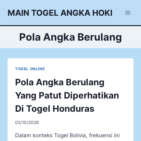
Skip
MAIN TOGEL ANGKA HOKI
to
content
Pola Angka Berulang
TOGEL ONLINE
Pola Angka Berulang
Yang Patut Diperhatikan
Di Togel Honduras
02/10/2026
Dalam konteks Togel Bolivia, frekuensi ini