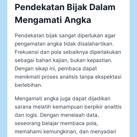
Pendekatan Bijak Dalam
Mengamati Angka
Pendekatan bijak sangat diperlukan agar
pengamatan angka tidak disalahartikan.
Frekuensi dan pola sebaiknya diperlakukan
sebagai bahan kajian, bukan kepastian.
Dengan sikap ini, pembaca dapat
menikmati proses analisis tanpa ekspektasi
berlebihan.
Mengamati angka juga dapat dijadikan
sarana melatih kemampuan berpikir analitis
dan logis. Dengan menelaah data,
seseorang belajar membaca pola,
memahami kemungkinan, dan menyadari