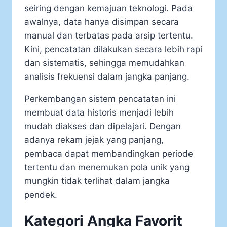
seiring dengan kemajuan teknologi. Pada
awalnya, data hanya disimpan secara
manual dan terbatas pada arsip tertentu.
Kini, pencatatan dilakukan secara lebih rapi
dan sistematis, sehingga memudahkan
analisis frekuensi dalam jangka panjang.
Perkembangan sistem pencatatan ini
membuat data historis menjadi lebih
mudah diakses dan dipelajari. Dengan
adanya rekam jejak yang panjang,
pembaca dapat membandingkan periode
tertentu dan menemukan pola unik yang
mungkin tidak terlihat dalam jangka
pendek.
Kategori Angka Favorit