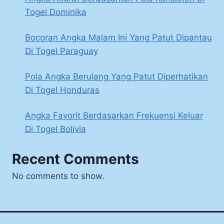
Togel Dominika
Bocoran Angka Malam Ini Yang Patut Dipantau
Di Togel Paraguay
Pola Angka Berulang Yang Patut Diperhatikan
Di Togel Honduras
Angka Favorit Berdasarkan Frekuensi Keluar
Di Togel Bolivia
Recent Comments
No comments to show.