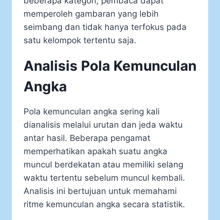
beberapa kategori, pembaca dapat
memperoleh gambaran yang lebih
seimbang dan tidak hanya terfokus pada
satu kelompok tertentu saja.
Analisis Pola Kemunculan
Angka
Pola kemunculan angka sering kali
dianalisis melalui urutan dan jeda waktu
antar hasil. Beberapa pengamat
memperhatikan apakah suatu angka
muncul berdekatan atau memiliki selang
waktu tertentu sebelum muncul kembali.
Analisis ini bertujuan untuk memahami
ritme kemunculan angka secara statistik.