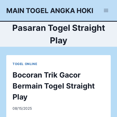
Skip
MAIN TOGEL ANGKA HOKI
to
content
Pasaran Togel Straight
Play
TOGEL ONLINE
Bocoran Trik Gacor
Bermain Togel Straight
Play
08/15/2025