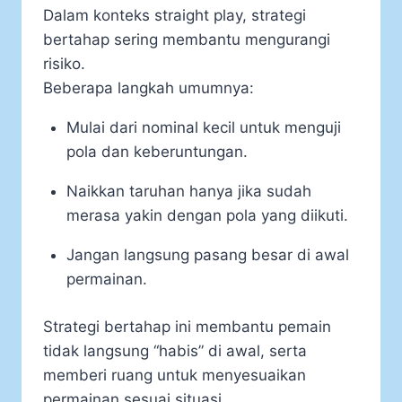
Dalam konteks straight play, strategi
bertahap sering membantu mengurangi
risiko.
Beberapa langkah umumnya:
Mulai dari nominal kecil untuk menguji
pola dan keberuntungan.
Naikkan taruhan hanya jika sudah
merasa yakin dengan pola yang diikuti.
Jangan langsung pasang besar di awal
permainan.
Strategi bertahap ini membantu pemain
tidak langsung “habis” di awal, serta
memberi ruang untuk menyesuaikan
permainan sesuai situasi.