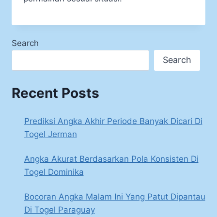
Search
Search
Recent Posts
Prediksi Angka Akhir Periode Banyak Dicari Di
Togel Jerman
Angka Akurat Berdasarkan Pola Konsisten Di
Togel Dominika
Bocoran Angka Malam Ini Yang Patut Dipantau
Di Togel Paraguay