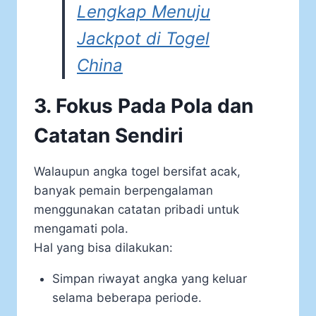
Lengkap Menuju
Jackpot di Togel
China
3. Fokus Pada Pola dan
Catatan Sendiri
Walaupun angka togel bersifat acak,
banyak pemain berpengalaman
menggunakan catatan pribadi untuk
mengamati pola.
Hal yang bisa dilakukan:
Simpan riwayat angka yang keluar
selama beberapa periode.