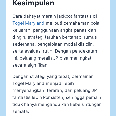
Kesimpulan
Cara dahsyat meraih jackpot fantastis di
Togel Maryland
meliputi pemahaman pola
keluaran, penggunaan angka panas dan
dingin, strategi taruhan bertahap, rumus
sederhana, pengelolaan modal disiplin,
serta evaluasi rutin. Dengan pendekatan
ini, peluang meraih JP bisa meningkat
secara signifikan.
Dengan strategi yang tepat, permainan
Togel Maryland menjadi lebih
menyenangkan, terarah, dan peluang JP
fantastis lebih konsisten, sehingga pemain
tidak hanya mengandalkan keberuntungan
semata.