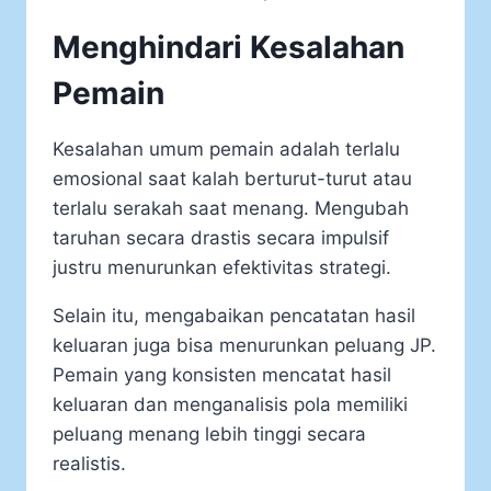
Menghindari Kesalahan
Pemain
Kesalahan umum pemain adalah terlalu
emosional saat kalah berturut-turut atau
terlalu serakah saat menang. Mengubah
taruhan secara drastis secara impulsif
justru menurunkan efektivitas strategi.
Selain itu, mengabaikan pencatatan hasil
keluaran juga bisa menurunkan peluang JP.
Pemain yang konsisten mencatat hasil
keluaran dan menganalisis pola memiliki
peluang menang lebih tinggi secara
realistis.