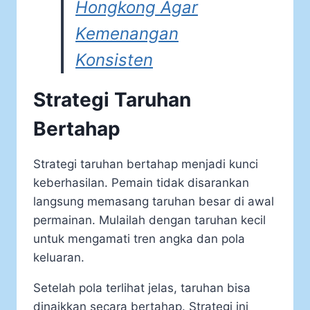
Hongkong Agar
Kemenangan
Konsisten
Strategi Taruhan
Bertahap
Strategi taruhan bertahap menjadi kunci
keberhasilan. Pemain tidak disarankan
langsung memasang taruhan besar di awal
permainan. Mulailah dengan taruhan kecil
untuk mengamati tren angka dan pola
keluaran.
Setelah pola terlihat jelas, taruhan bisa
dinaikkan secara bertahap. Strategi ini