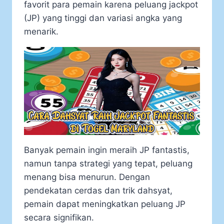
favorit para pemain karena peluang jackpot
(JP) yang tinggi dan variasi angka yang
menarik.
Banyak pemain ingin meraih JP fantastis,
namun tanpa strategi yang tepat, peluang
menang bisa menurun. Dengan
pendekatan cerdas dan trik dahsyat,
pemain dapat meningkatkan peluang JP
secara signifikan.