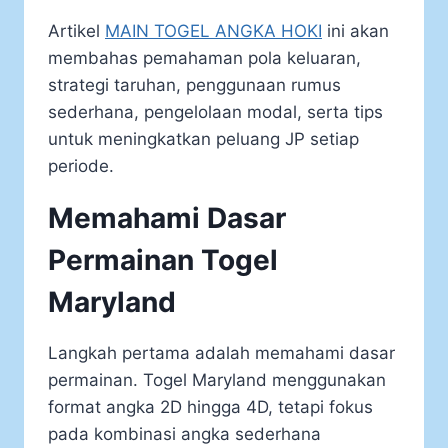
Artikel
MAIN TOGEL ANGKA HOKI
ini akan
membahas pemahaman pola keluaran,
strategi taruhan, penggunaan rumus
sederhana, pengelolaan modal, serta tips
untuk meningkatkan peluang JP setiap
periode.
Memahami Dasar
Permainan Togel
Maryland
Langkah pertama adalah memahami dasar
permainan. Togel Maryland menggunakan
format angka 2D hingga 4D, tetapi fokus
pada kombinasi angka sederhana