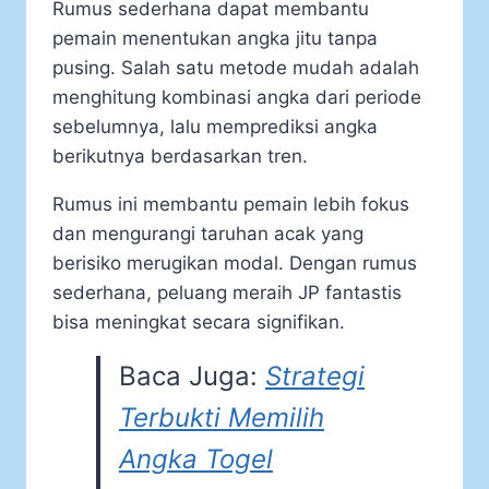
Rumus sederhana dapat membantu
pemain menentukan angka jitu tanpa
pusing. Salah satu metode mudah adalah
menghitung kombinasi angka dari periode
sebelumnya, lalu memprediksi angka
berikutnya berdasarkan tren.
Rumus ini membantu pemain lebih fokus
dan mengurangi taruhan acak yang
berisiko merugikan modal. Dengan rumus
sederhana, peluang meraih JP fantastis
bisa meningkat secara signifikan.
Baca Juga:
Strategi
Terbukti Memilih
Angka Togel