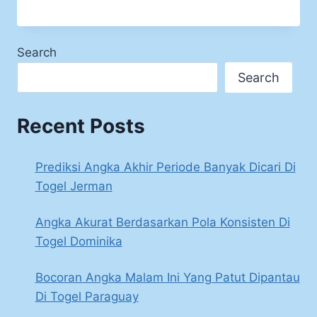
Search
Search
Recent Posts
Prediksi Angka Akhir Periode Banyak Dicari Di
Togel Jerman
Angka Akurat Berdasarkan Pola Konsisten Di
Togel Dominika
Bocoran Angka Malam Ini Yang Patut Dipantau
Di Togel Paraguay