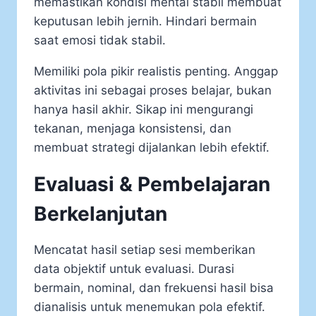
memastikan kondisi mental stabil membuat
keputusan lebih jernih. Hindari bermain
saat emosi tidak stabil.
Memiliki pola pikir realistis penting. Anggap
aktivitas ini sebagai proses belajar, bukan
hanya hasil akhir. Sikap ini mengurangi
tekanan, menjaga konsistensi, dan
membuat strategi dijalankan lebih efektif.
Evaluasi & Pembelajaran
Berkelanjutan
Mencatat hasil setiap sesi memberikan
data objektif untuk evaluasi. Durasi
bermain, nominal, dan frekuensi hasil bisa
dianalisis untuk menemukan pola efektif.