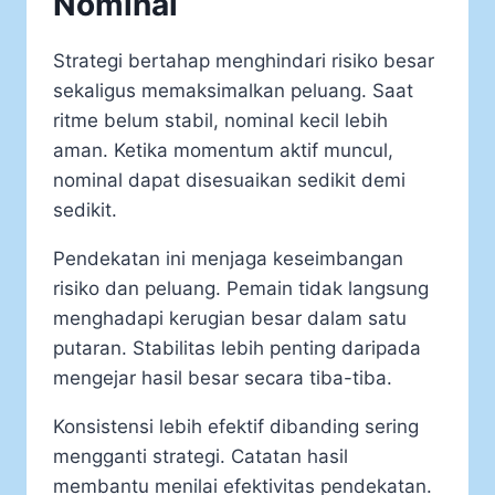
Nominal
Strategi bertahap menghindari risiko besar
sekaligus memaksimalkan peluang. Saat
ritme belum stabil, nominal kecil lebih
aman. Ketika momentum aktif muncul,
nominal dapat disesuaikan sedikit demi
sedikit.
Pendekatan ini menjaga keseimbangan
risiko dan peluang. Pemain tidak langsung
menghadapi kerugian besar dalam satu
putaran. Stabilitas lebih penting daripada
mengejar hasil besar secara tiba-tiba.
Konsistensi lebih efektif dibanding sering
mengganti strategi. Catatan hasil
membantu menilai efektivitas pendekatan.