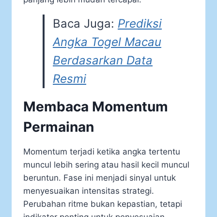
Baca Juga:
Prediksi
Angka Togel Macau
Berdasarkan Data
Resmi
Membaca Momentum
Permainan
Momentum terjadi ketika angka tertentu
muncul lebih sering atau hasil kecil muncul
beruntun. Fase ini menjadi sinyal untuk
menyesuaikan intensitas strategi.
Perubahan ritme bukan kepastian, tetapi