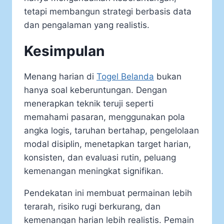
tetapi membangun strategi berbasis data
dan pengalaman yang realistis.
Kesimpulan
Menang harian di
Togel Belanda
bukan
hanya soal keberuntungan. Dengan
menerapkan teknik teruji seperti
memahami pasaran, menggunakan pola
angka logis, taruhan bertahap, pengelolaan
modal disiplin, menetapkan target harian,
konsisten, dan evaluasi rutin, peluang
kemenangan meningkat signifikan.
Pendekatan ini membuat permainan lebih
terarah, risiko rugi berkurang, dan
kemenangan harian lebih realistis. Pemain