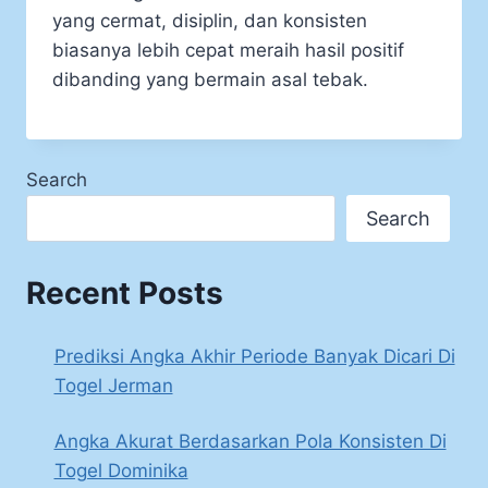
yang cermat, disiplin, dan konsisten
biasanya lebih cepat meraih hasil positif
dibanding yang bermain asal tebak.
Search
Search
Recent Posts
Prediksi Angka Akhir Periode Banyak Dicari Di
Togel Jerman
Angka Akurat Berdasarkan Pola Konsisten Di
Togel Dominika