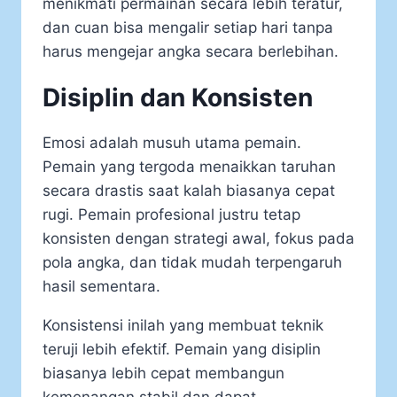
menikmati permainan secara lebih teratur,
dan cuan bisa mengalir setiap hari tanpa
harus mengejar angka secara berlebihan.
Disiplin dan Konsisten
Emosi adalah musuh utama pemain.
Pemain yang tergoda menaikkan taruhan
secara drastis saat kalah biasanya cepat
rugi. Pemain profesional justru tetap
konsisten dengan strategi awal, fokus pada
pola angka, dan tidak mudah terpengaruh
hasil sementara.
Konsistensi inilah yang membuat teknik
teruji lebih efektif. Pemain yang disiplin
biasanya lebih cepat membangun