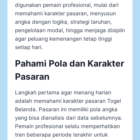
digunakan pemain profesional, mulai dari
memahami karakter pasaran, menyusun
angka dengan logika, strategi taruhan,
pengelolaan modal, hingga menjaga disiplin
agar peluang kemenangan tetap tinggi
setiap hari.
Pahami Pola dan Karakter
Pasaran
Langkah pertama agar menang harian
adalah memahami karakter pasaran Togel
Belanda. Pasaran ini memiliki pola angka
yang bisa dianalisis dari data sebelumnya.
Pemain profesional selalu memperhatikan
tren beberapa periode terakhir untuk