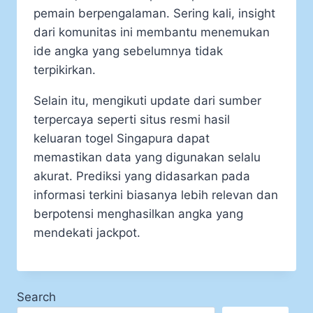
pemain berpengalaman. Sering kali, insight
dari komunitas ini membantu menemukan
ide angka yang sebelumnya tidak
terpikirkan.
Selain itu, mengikuti update dari sumber
terpercaya seperti situs resmi hasil
keluaran togel Singapura dapat
memastikan data yang digunakan selalu
akurat. Prediksi yang didasarkan pada
informasi terkini biasanya lebih relevan dan
berpotensi menghasilkan angka yang
mendekati jackpot.
Search