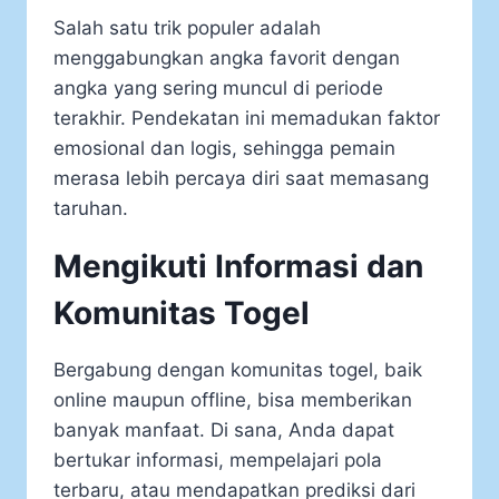
Salah satu trik populer adalah
menggabungkan angka favorit dengan
angka yang sering muncul di periode
terakhir. Pendekatan ini memadukan faktor
emosional dan logis, sehingga pemain
merasa lebih percaya diri saat memasang
taruhan.
Mengikuti Informasi dan
Komunitas Togel
Bergabung dengan komunitas togel, baik
online maupun offline, bisa memberikan
banyak manfaat. Di sana, Anda dapat
bertukar informasi, mempelajari pola
terbaru, atau mendapatkan prediksi dari