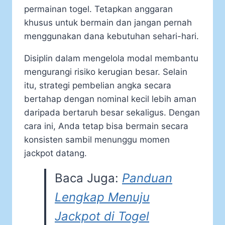
permainan togel. Tetapkan anggaran
khusus untuk bermain dan jangan pernah
menggunakan dana kebutuhan sehari-hari.
Disiplin dalam mengelola modal membantu
mengurangi risiko kerugian besar. Selain
itu, strategi pembelian angka secara
bertahap dengan nominal kecil lebih aman
daripada bertaruh besar sekaligus. Dengan
cara ini, Anda tetap bisa bermain secara
konsisten sambil menunggu momen
jackpot datang.
Baca Juga:
Panduan
Lengkap Menuju
Jackpot di Togel