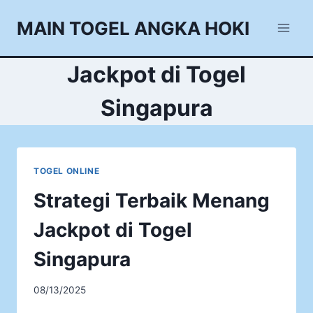
Skip
MAIN TOGEL ANGKA HOKI
to
content
Jackpot di Togel
Singapura
TOGEL ONLINE
Strategi Terbaik Menang
Jackpot di Togel
Singapura
08/13/2025