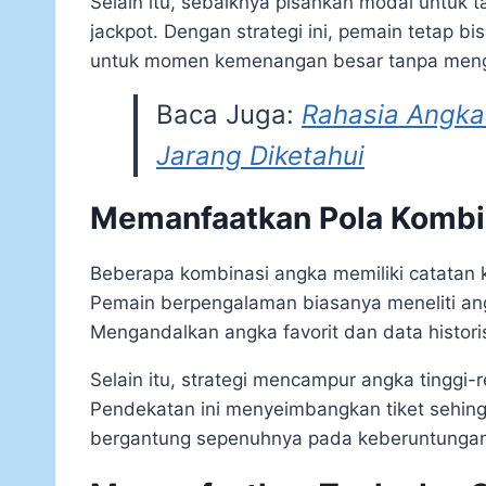
Selain itu, sebaiknya pisahkan modal untuk
jackpot. Dengan strategi ini, pemain tetap b
untuk momen kemenangan besar tanpa men
Baca Juga:
Rahasia Angka
Jarang Diketahui
Memanfaatkan Pola Kombin
Beberapa kombinasi angka memiliki catatan 
Pemain berpengalaman biasanya meneliti ang
Mengandalkan angka favorit dan data histori
Selain itu, strategi mencampur angka tinggi-
Pendekatan ini menyeimbangkan tiket sehing
bergantung sepenuhnya pada keberuntungan