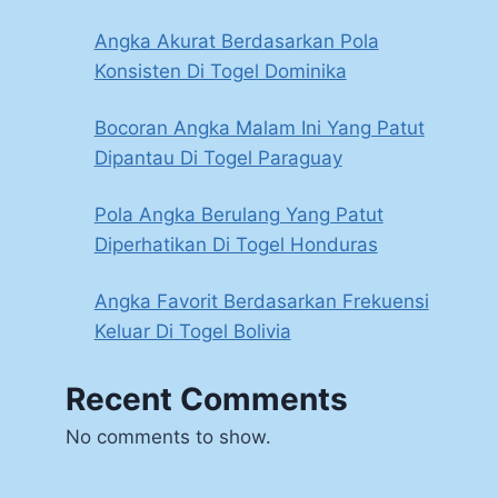
Angka Akurat Berdasarkan Pola
Konsisten Di Togel Dominika
Bocoran Angka Malam Ini Yang Patut
Dipantau Di Togel Paraguay
Pola Angka Berulang Yang Patut
Diperhatikan Di Togel Honduras
Angka Favorit Berdasarkan Frekuensi
Keluar Di Togel Bolivia
Recent Comments
No comments to show.