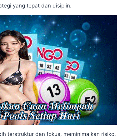
gi yang tepat dan disiplin.
h terstruktur dan fokus, meminimalkan risiko,