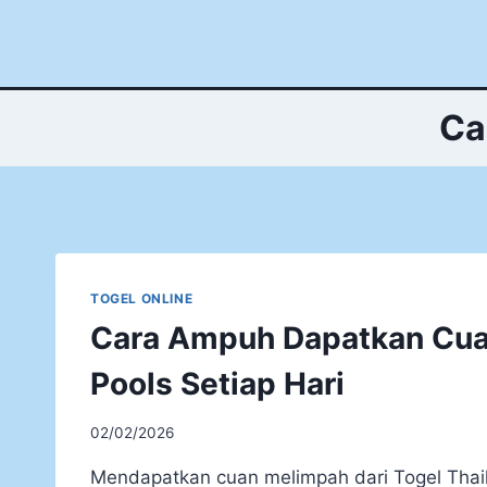
Skip
to
content
Ca
TOGEL ONLINE
Cara Ampuh Dapatkan Cua
Pools Setiap Hari
02/02/2026
Mendapatkan cuan melimpah dari Togel Thail