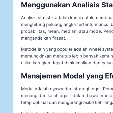
Menggunakan Analisis Stat
Analisis statistik adalah kunci untuk membua
menghitung peluang angka tertentu muncul 
probabilitas, mean, median, atau mode. Pende
mengandalkan firasat.
Metode lain yang populer adalah wheel syste
memungkinkan menutup lebih banyak kemung
risiko kerugian dapat diminimalkan dan pelua
Manajemen Modal yang Efe
Modal adalah nyawa dari strategi togel. Pe
menang dan kalah agar tidak terbawa emosi
tetap optimal dan mengurangi risiko kehilang