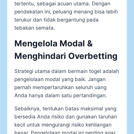
tertentu, sebagai acuan utama. Dengan
pendekatan ini, peluang menang bisa lebih
terukur dan tidak bergantung pada
tebakan semata.
Mengelola Modal &
Menghindari Overbetting
Strategi utama dalam bermain togel adalah
pengelolaan modal yang baik. Jangan
pernah mempertaruhkan seluruh uang
Anda hanya dalam satu pertandingan.
Sebaiknya, tentukan batas maksimal yang
bersedia Anda risiko dan gunakan taruhan
kecil untuk mengurangi risiko kehilangan
besar. Pengelolaan modal ini penting agar