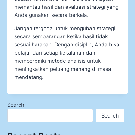
memantau hasil dan evaluasi strategi yang
Anda gunakan secara berkala.
Jangan tergoda untuk mengubah strategi
secara sembarangan ketika hasil tidak
sesuai harapan. Dengan disiplin, Anda bisa
belajar dari setiap kekalahan dan
memperbaiki metode analisis untuk
meningkatkan peluang menang di masa
mendatang.
Search
Search