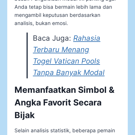
Anda tetap bisa bermain lebih lama dan
mengambil keputusan berdasarkan
analisis, bukan emosi.
Baca Juga:
Rahasia
Terbaru Menang
Togel Vatican Pools
Tanpa Banyak Modal
Memanfaatkan Simbol &
Angka Favorit Secara
Bijak
Selain analisis statistik, beberapa pemain