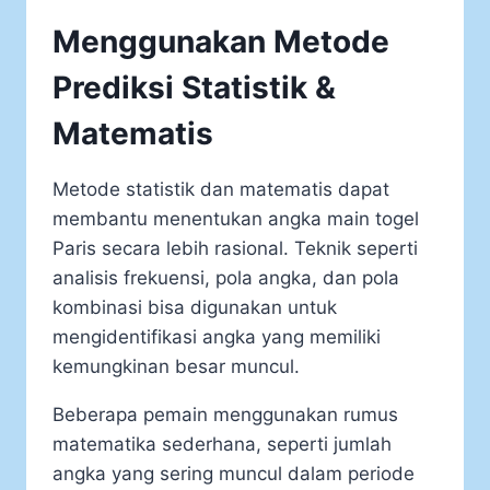
Menggunakan Metode
Prediksi Statistik &
Matematis
Metode statistik dan matematis dapat
membantu menentukan angka main togel
Paris secara lebih rasional. Teknik seperti
analisis frekuensi, pola angka, dan pola
kombinasi bisa digunakan untuk
mengidentifikasi angka yang memiliki
kemungkinan besar muncul.
Beberapa pemain menggunakan rumus
matematika sederhana, seperti jumlah
angka yang sering muncul dalam periode