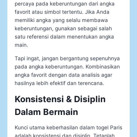
percaya pada keberuntungan dari angka
favorit atau simbol tertentu. Jika Anda
memiliki angka yang selalu membawa
keberuntungan, gunakan sebagai salah
satu referensi dalam menentukan angka
main.
Tapi ingat, jangan bergantung sepenuhnya
pada angka keberuntungan. Kombinasikan
angka favorit dengan data analisis agar
hasilnya lebih efektif dan terencana.
Konsistensi & Disiplin
Dalam Bermain
Kunci utama keberhasilan dalam togel Paris
adalah konsistensi dan disiplin. Tetaplah