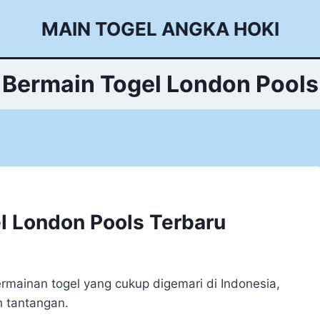
MAIN TOGEL ANGKA HOKI
Bermain Togel London Pools
l London Pools Terbaru
rmainan togel yang cukup digemari di Indonesia,
 tantangan.