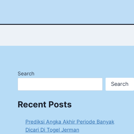
Search
Search
Recent Posts
Prediksi Angka Akhir Periode Banyak
Dicari Di Togel Jerman