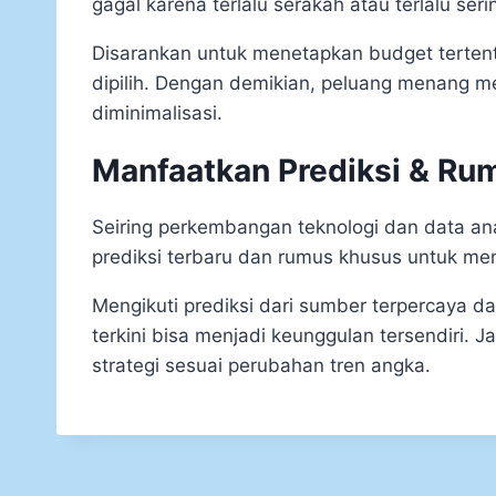
gagal karena terlalu serakah atau terlalu ser
Disarankan untuk menetapkan budget tertent
dipilih. Dengan demikian, peluang menang men
diminimalisasi.
Manfaatkan Prediksi & Ru
Seiring perkembangan teknologi dan data ana
prediksi terbaru dan rumus khusus untuk m
Mengikuti prediksi dari sumber terpercaya 
terkini bisa menjadi keunggulan tersendiri. 
strategi sesuai perubahan tren angka.