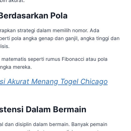
ih akurat.
Berdasarkan Pola
rapkan strategi dalam memilih nomor. Ada
ti pola angka genap dan ganjil, angka tinggi dan
isis.
matematis seperti rumus Fibonacci atau pola
angka mereka.
ksi Akurat Menang Togel Chicago
stensi Dalam Bermain
al dan disiplin dalam bermain. Banyak pemain