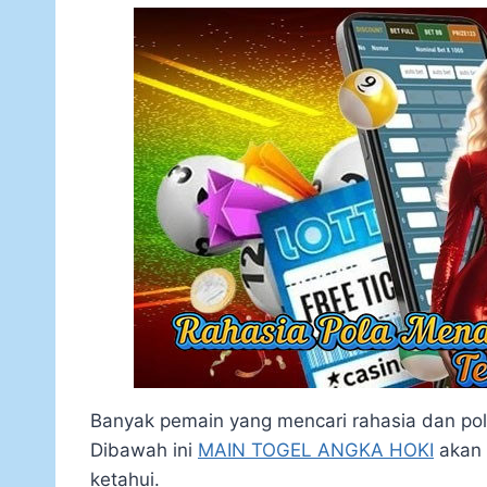
Banyak pemain yang mencari rahasia dan po
Dibawah ini
MAIN TOGEL ANGKA HOKI
akan 
ketahui.