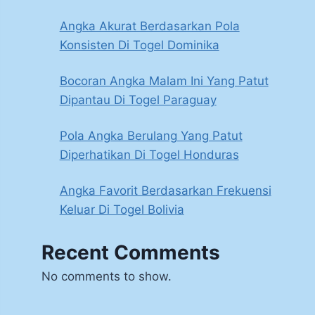
Angka Akurat Berdasarkan Pola
Konsisten Di Togel Dominika
Bocoran Angka Malam Ini Yang Patut
Dipantau Di Togel Paraguay
Pola Angka Berulang Yang Patut
Diperhatikan Di Togel Honduras
Angka Favorit Berdasarkan Frekuensi
Keluar Di Togel Bolivia
Recent Comments
No comments to show.