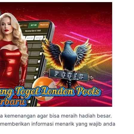
la kemenangan agar bisa meraih hadiah besar.
memberikan informasi menarik yang wajib anda