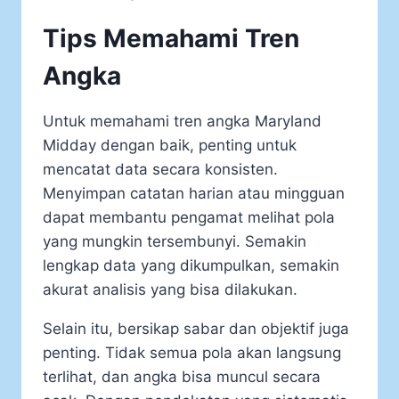
Tips Memahami Tren
Angka
Untuk memahami tren angka Maryland
Midday dengan baik, penting untuk
mencatat data secara konsisten.
Menyimpan catatan harian atau mingguan
dapat membantu pengamat melihat pola
yang mungkin tersembunyi. Semakin
lengkap data yang dikumpulkan, semakin
akurat analisis yang bisa dilakukan.
Selain itu, bersikap sabar dan objektif juga
penting. Tidak semua pola akan langsung
terlihat, dan angka bisa muncul secara