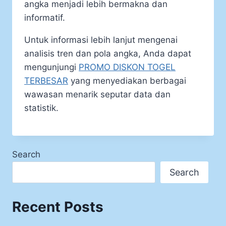
angka menjadi lebih bermakna dan
informatif.
Untuk informasi lebih lanjut mengenai
analisis tren dan pola angka, Anda dapat
mengunjungi
PROMO DISKON TOGEL
TERBESAR
yang menyediakan berbagai
wawasan menarik seputar data dan
statistik.
Search
Search
Recent Posts