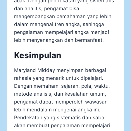
acak. Dengan pendekatan yang sistematis
dan analitis, pengamat bisa
mengembangkan pemahaman yang lebih
dalam mengenai tren angka, sehingga
pengalaman mempelajari angka menjadi
lebih menyenangkan dan bermanfaat.
Kesimpulan
Maryland Midday menyimpan berbagai
rahasia yang menarik untuk dipelajari.
Dengan memahami sejarah, pola, waktu,
metode analisis, dan kesalahan umum,
pengamat dapat memperoleh wawasan
lebih mendalam mengenai angka ini.
Pendekatan yang sistematis dan sabar
akan membuat pengalaman mempelajari