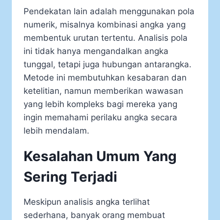
Pendekatan lain adalah menggunakan pola
numerik, misalnya kombinasi angka yang
membentuk urutan tertentu. Analisis pola
ini tidak hanya mengandalkan angka
tunggal, tetapi juga hubungan antarangka.
Metode ini membutuhkan kesabaran dan
ketelitian, namun memberikan wawasan
yang lebih kompleks bagi mereka yang
ingin memahami perilaku angka secara
lebih mendalam.
Kesalahan Umum Yang
Sering Terjadi
Meskipun analisis angka terlihat
sederhana, banyak orang membuat