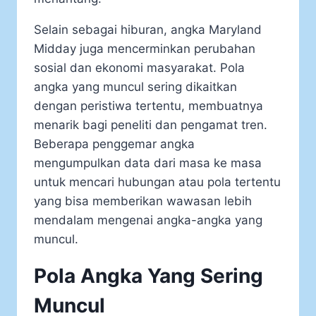
Selain sebagai hiburan, angka Maryland
Midday juga mencerminkan perubahan
sosial dan ekonomi masyarakat. Pola
angka yang muncul sering dikaitkan
dengan peristiwa tertentu, membuatnya
menarik bagi peneliti dan pengamat tren.
Beberapa penggemar angka
mengumpulkan data dari masa ke masa
untuk mencari hubungan atau pola tertentu
yang bisa memberikan wawasan lebih
mendalam mengenai angka-angka yang
muncul.
Pola Angka Yang Sering
Muncul