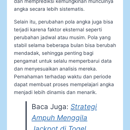
dan memprediksi kemungkinan munculnya
angka secara lebih sistematis.
Selain itu, perubahan pola angka juga bisa
terjadi karena faktor eksternal seperti
perubahan jadwal atau musim. Pola yang
stabil selama beberapa bulan bisa berubah
mendadak, sehingga penting bagi
pengamat untuk selalu memperbarui data
dan menyesuaikan analisis mereka.
Pemahaman terhadap waktu dan periode
dapat membuat proses mempelajari angka
menjadi lebih dinamis dan menarik.
Baca Juga:
Strategi
Ampuh Menggila
Jackpot di Togel