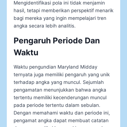
Mengidentifikasi pola ini tidak menjamin
hasil, tetapi memberikan perspektif menarik
bagi mereka yang ingin mempelajari tren
angka secara lebih analitis.
Pengaruh Periode Dan
Waktu
Waktu pengundian Maryland Midday
ternyata juga memiliki pengaruh yang unik
terhadap angka yang muncul. Sejumlah
pengamatan menunjukkan bahwa angka
tertentu memiliki kecenderungan muncul
pada periode tertentu dalam sebulan.
Dengan memahami waktu dan periode ini,
pengamat angka dapat membuat catatan